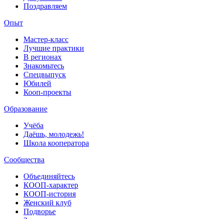
Поздравляем
Опыт
Мастер-класс
Лучшие практики
В регионах
Знакомьтесь
Спецвыпуск
Юбилей
Кооп-проекты
Образование
Учёба
Даёшь, молодежь!
Школа кооператора
Сообщества
Объединяйтесь
КООП-характер
КООП-история
Женский клуб
Подворье