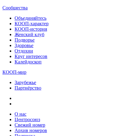
Сообщества
Объединяйтесь
КООП-характер
КООП-история
Женский клуб
Подворье
Здоровье
Отдохни
Круг интересов
Калейдоскоп
КООП-мир
Зарубежье
Партнёрство
О нас
Центросоюз
Свежий номер
Архив номеров
Подписка