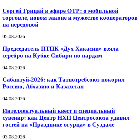
Сергей Грицай в эфире ОТР: о мобильной
торговле, новом законе и мужестве кооператоров
на передовой
05.08.2026
Председатель ПТПК «Дух Хакасии» взяла
серебро на Кубке Сибири по нардам
04.08.2026
Сабантуй-2026: как Татпотребсоюз покорил
Россию, Абхазию и Казахстан
04.08.2026
Интеллектуальный квест и специальный
сувенир: как Центр НХП Центросоюза удивил
гостей на «Празднике огурца» в Суздале
03.08.2026