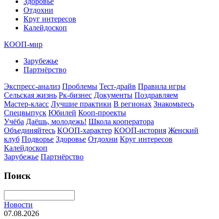
Здоровье
Отдохни
Круг интересов
Калейдоскоп
КООП-мир
Зарубежье
Партнёрство
Экспресс-анализ
Проблемы
Тест-драйв
Правила игры
Сельская жизнь
Рк-бизнес
Документы
Поздравляем
Мастер-класс
Лучшие практики
В регионах
Знакомьтесь
Спецвыпуск
Юбилей
Кооп-проекты
Учёба
Даёшь, молодежь!
Школа кооператора
Объединяйтесь
КООП-характер
КООП-история
Женский
клуб
Подворье
Здоровье
Отдохни
Круг интересов
Калейдоскоп
Зарубежье
Партнёрство
Поиск
Новости
07.08.2026