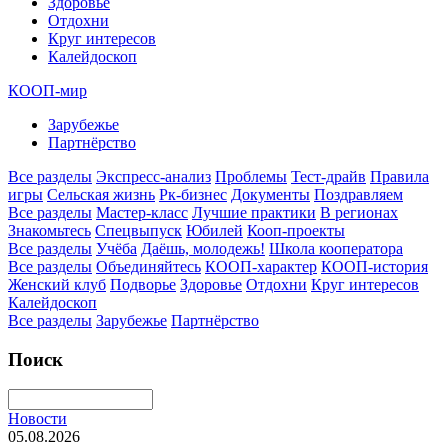
Здоровье
Отдохни
Круг интересов
Калейдоскоп
КООП-мир
Зарубежье
Партнёрство
Все разделы
Экспресс-анализ
Проблемы
Тест-драйв
Правила
игры
Сельская жизнь
Рк-бизнес
Документы
Поздравляем
Все разделы
Мастер-класс
Лучшие практики
В регионах
Знакомьтесь
Спецвыпуск
Юбилей
Кооп-проекты
Все разделы
Учёба
Даёшь, молодежь!
Школа кооператора
Все разделы
Объединяйтесь
КООП-характер
КООП-история
Женский клуб
Подворье
Здоровье
Отдохни
Круг интересов
Калейдоскоп
Все разделы
Зарубежье
Партнёрство
Поиск
Новости
05.08.2026