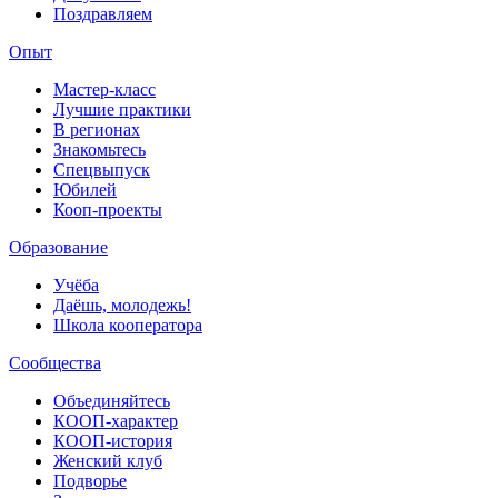
Поздравляем
Опыт
Мастер-класс
Лучшие практики
В регионах
Знакомьтесь
Спецвыпуск
Юбилей
Кооп-проекты
Образование
Учёба
Даёшь, молодежь!
Школа кооператора
Сообщества
Объединяйтесь
КООП-характер
КООП-история
Женский клуб
Подворье