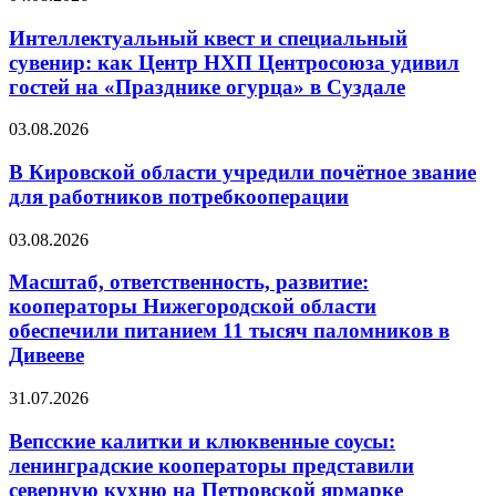
Интеллектуальный квест и специальный
сувенир: как Центр НХП Центросоюза удивил
гостей на «Празднике огурца» в Суздале
03.08.2026
В Кировской области учредили почётное звание
для работников потребкооперации
03.08.2026
Масштаб, ответственность, развитие:
кооператоры Нижегородской области
обеспечили питанием 11 тысяч паломников в
Дивееве
31.07.2026
Вепсские калитки и клюквенные соусы:
ленинградские кооператоры представили
северную кухню на Петровской ярмарке