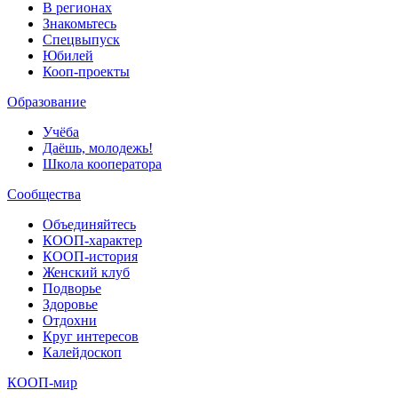
В регионах
Знакомьтесь
Спецвыпуск
Юбилей
Кооп-проекты
Образование
Учёба
Даёшь, молодежь!
Школа кооператора
Сообщества
Объединяйтесь
КООП-характер
КООП-история
Женский клуб
Подворье
Здоровье
Отдохни
Круг интересов
Калейдоскоп
КООП-мир