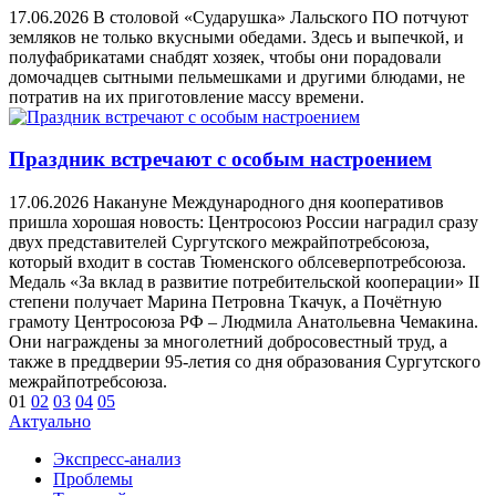
17.06.2026
В столовой «Сударушка» Лальского ПО потчуют
земляков не только вкусными обедами. Здесь и выпечкой, и
полуфабрикатами снабдят хозяек, чтобы они порадовали
домочадцев сытными пельмешками и другими блюдами, не
потратив на их приготовление массу времени.
Праздник встречают с особым настроением
17.06.2026
Накануне Международного дня кооперативов
пришла хорошая новость: Центросоюз России наградил сразу
двух представителей Сургутского межрайпотребсоюза,
который входит в состав Тюменского облсеверпотребсоюза.
Медаль «За вклад в развитие потребительской кооперации» II
степени получает Марина Петровна Ткачук, а Почётную
грамоту Центросоюза РФ – Людмила Анатольевна Чемакина.
Они награждены за многолетний добросовестный труд, а
также в преддверии 95-летия со дня образования Сургутского
межрайпотребсоюза.
01
02
03
04
05
Актуально
Экспресс-анализ
Проблемы