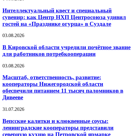
Интеллектуальный квест и специальный
сувенир: как Центр НХП Центросоюза удивил
гостей на «Празднике огурца» в Суздале
03.08.2026
В Кировской области учредили почётное звание
для работников потребкооперации
03.08.2026
Масштаб, ответственность, развитие:
кооператоры Нижегородской области
обеспечили питанием 11 тысяч паломников в
Дивееве
31.07.2026
Вепсские калитки и клюквенные соусы:
ленинградские кооператоры представили
северную кухню на Петровской ярмарке