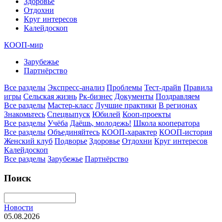
Здоровье
Отдохни
Круг интересов
Калейдоскоп
КООП-мир
Зарубежье
Партнёрство
Все разделы
Экспресс-анализ
Проблемы
Тест-драйв
Правила
игры
Сельская жизнь
Рк-бизнес
Документы
Поздравляем
Все разделы
Мастер-класс
Лучшие практики
В регионах
Знакомьтесь
Спецвыпуск
Юбилей
Кооп-проекты
Все разделы
Учёба
Даёшь, молодежь!
Школа кооператора
Все разделы
Объединяйтесь
КООП-характер
КООП-история
Женский клуб
Подворье
Здоровье
Отдохни
Круг интересов
Калейдоскоп
Все разделы
Зарубежье
Партнёрство
Поиск
Новости
05.08.2026