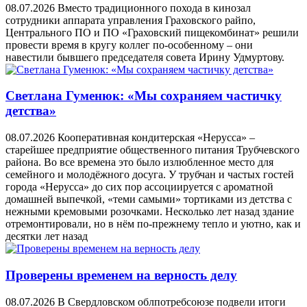
08.07.2026
Вместо традиционного похода в кинозал
сотрудники аппарата управления Граховского райпо,
Центрального ПО и ПО «Граховский пищекомбинат» решили
провести время в кругу коллег по-особенному – они
навестили бывшего председателя совета Ирину Удмуртову.
Светлана Гуменюк: «Мы сохраняем частичку
детства»
08.07.2026
Кооперативная кондитерская «Нерусса» –
старейшее предприятие общественного питания Трубчевского
района. Во все времена это было излюбленное место для
семейного и молодёжного досуга. У трубчан и частых гостей
города «Нерусса» до сих пор ассоциируется с ароматной
домашней выпечкой, «теми самыми» тортиками из детства с
нежными кремовыми розочками. Несколько лет назад здание
отремонтировали, но в нём по-прежнему тепло и уютно, как и
десятки лет назад
Проверены временем на верность делу
08.07.2026
В Свердловском облпотребсоюзе подвели итоги