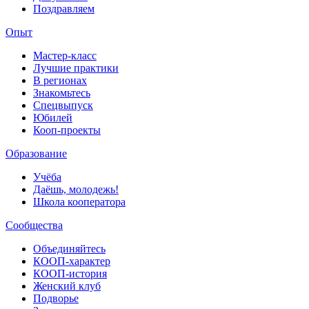
Поздравляем
Опыт
Мастер-класс
Лучшие практики
В регионах
Знакомьтесь
Спецвыпуск
Юбилей
Кооп-проекты
Образование
Учёба
Даёшь, молодежь!
Школа кооператора
Сообщества
Объединяйтесь
КООП-характер
КООП-история
Женский клуб
Подворье