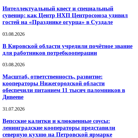
Интеллектуальный квест и специальный
сувенир: как Центр НХП Центросоюза удивил
гостей на «Празднике огурца» в Суздале
03.08.2026
В Кировской области учредили почётное звание
для работников потребкооперации
03.08.2026
Масштаб, ответственность, развитие:
кооператоры Нижегородской области
обеспечили питанием 11 тысяч паломников в
Дивееве
31.07.2026
Вепсские калитки и клюквенные соусы:
ленинградские кооператоры представили
северную кухню на Петровской ярмарке