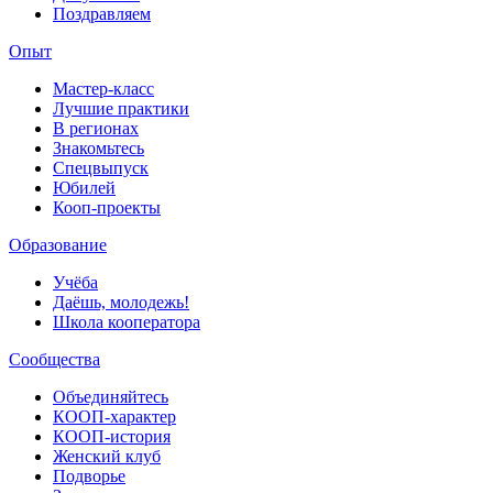
Поздравляем
Опыт
Мастер-класс
Лучшие практики
В регионах
Знакомьтесь
Спецвыпуск
Юбилей
Кооп-проекты
Образование
Учёба
Даёшь, молодежь!
Школа кооператора
Сообщества
Объединяйтесь
КООП-характер
КООП-история
Женский клуб
Подворье