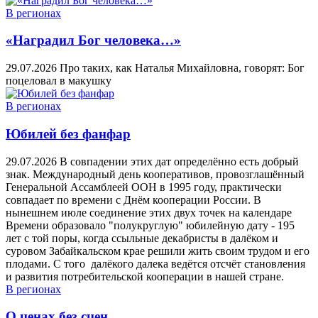
В регионах
«Наградил Бог человека…»
29.07.2026
Про таких, как Наталья Михайловна, говорят: Бог
поцеловал в макушку
В регионах
Юбилей без фанфар
29.07.2026
В совпадении этих дат определённо есть добрый
знак. Международный день кооперативов, провозглашённый
Генеральной Ассамблеей ООН в 1995 году, практически
совпадает по времени с Днём кооперации России. В
нынешнем июле соединение этих двух точек на календаре
Времени образовало "полукруглую" юбилейную дату - 195
лет с той поры, когда ссыльные декабристы в далёком и
суровом Забайкальском крае решили жить своим трудом и его
плодами. С того далёкого далека ведётся отсчёт становления
и развития потребительской кооперации в нашей стране.
В регионах
О ценах без сцен