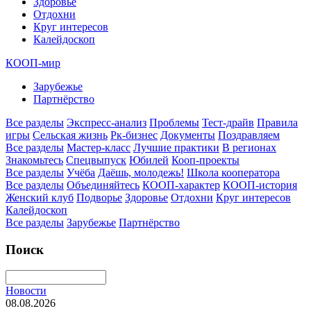
Здоровье
Отдохни
Круг интересов
Калейдоскоп
КООП-мир
Зарубежье
Партнёрство
Все разделы
Экспресс-анализ
Проблемы
Тест-драйв
Правила
игры
Сельская жизнь
Рк-бизнес
Документы
Поздравляем
Все разделы
Мастер-класс
Лучшие практики
В регионах
Знакомьтесь
Спецвыпуск
Юбилей
Кооп-проекты
Все разделы
Учёба
Даёшь, молодежь!
Школа кооператора
Все разделы
Объединяйтесь
КООП-характер
КООП-история
Женский клуб
Подворье
Здоровье
Отдохни
Круг интересов
Калейдоскоп
Все разделы
Зарубежье
Партнёрство
Поиск
Новости
08.08.2026