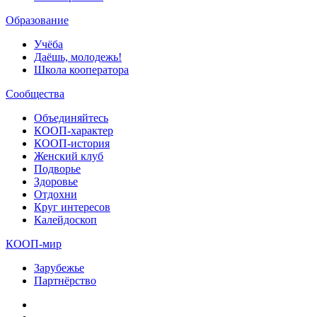
Образование
Учёба
Даёшь, молодежь!
Школа кооператора
Сообщества
Объединяйтесь
КООП-характер
КООП-история
Женский клуб
Подворье
Здоровье
Отдохни
Круг интересов
Калейдоскоп
КООП-мир
Зарубежье
Партнёрство