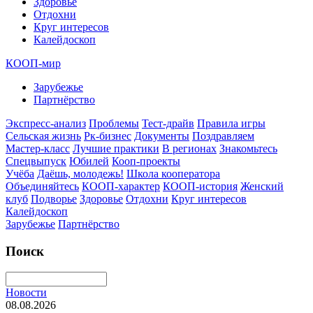
Здоровье
Отдохни
Круг интересов
Калейдоскоп
КООП-мир
Зарубежье
Партнёрство
Экспресс-анализ
Проблемы
Тест-драйв
Правила игры
Сельская жизнь
Рк-бизнес
Документы
Поздравляем
Мастер-класс
Лучшие практики
В регионах
Знакомьтесь
Спецвыпуск
Юбилей
Кооп-проекты
Учёба
Даёшь, молодежь!
Школа кооператора
Объединяйтесь
КООП-характер
КООП-история
Женский
клуб
Подворье
Здоровье
Отдохни
Круг интересов
Калейдоскоп
Зарубежье
Партнёрство
Поиск
Новости
08.08.2026