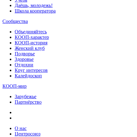
Даёшь, молодежь!
Школа кооператора
Сообщества
Объединяйтесь
КООП-характер
КООП-история
Женский клуб
Подворье
Здоровье
Отдохни
Круг интересов
Калейдоскоп
КООП-мир
Зарубежье
Партнёрство
О нас
Центросоюз