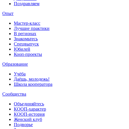
Поздравляем
Опыт
Мастер-класс
Лучшие практики
В регионах
Знакомьтесь
Спецвыпуск
Юбилей
Кооп-проекты
Образование
Учёба
Даёшь, молодежь!
Школа кооператора
Сообщества
Объединяйтесь
КООП-характер
КООП-история
Женский клуб
Подворье