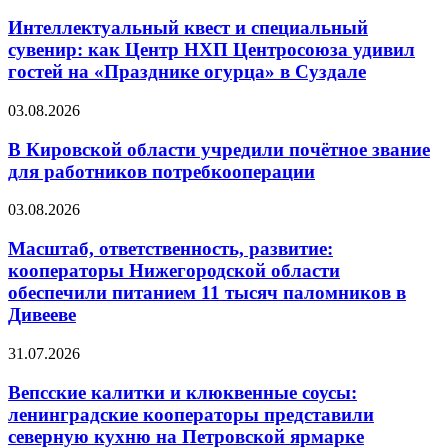
Интеллектуальный квест и специальный
сувенир: как Центр НХП Центросоюза удивил
гостей на «Празднике огурца» в Суздале
03.08.2026
В Кировской области учредили почётное звание
для работников потребкооперации
03.08.2026
Масштаб, ответственность, развитие:
кооператоры Нижегородской области
обеспечили питанием 11 тысяч паломников в
Дивееве
31.07.2026
Вепсские калитки и клюквенные соусы:
ленинградские кооператоры представили
северную кухню на Петровской ярмарке