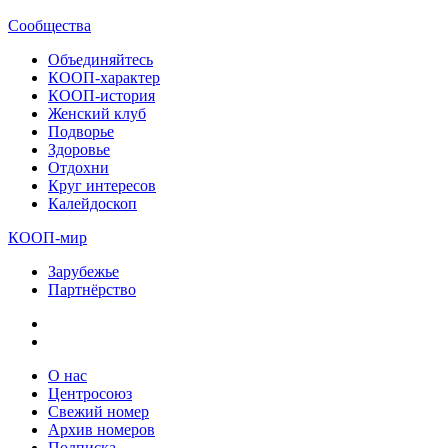
Сообщества
Объединяйтесь
КООП-характер
КООП-история
Женский клуб
Подворье
Здоровье
Отдохни
Круг интересов
Калейдоскоп
КООП-мир
Зарубежье
Партнёрство
О нас
Центросоюз
Свежий номер
Архив номеров
Подписка