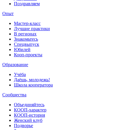
Поздравляем
Опыт
Мастер-класс
Лучшие практики
В регионах
Знакомьтесь
Спецвыпуск
Юбилей
Кооп-проекты
Образование
Учёба
Даёшь, молодежь!
Школа кооператора
Сообщества
Объединяйтесь
КООП-характер
КООП-история
Женский клуб
Подворье