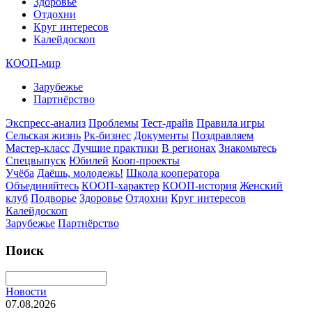
Здоровье
Отдохни
Круг интересов
Калейдоскоп
КООП-мир
Зарубежье
Партнёрство
Экспресс-анализ
Проблемы
Тест-драйв
Правила игры
Сельская жизнь
Рк-бизнес
Документы
Поздравляем
Мастер-класс
Лучшие практики
В регионах
Знакомьтесь
Спецвыпуск
Юбилей
Кооп-проекты
Учёба
Даёшь, молодежь!
Школа кооператора
Объединяйтесь
КООП-характер
КООП-история
Женский
клуб
Подворье
Здоровье
Отдохни
Круг интересов
Калейдоскоп
Зарубежье
Партнёрство
Поиск
Новости
07.08.2026