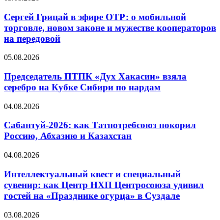
Сергей Грицай в эфире ОТР: о мобильной
торговле, новом законе и мужестве кооператоров
на передовой
05.08.2026
Председатель ПТПК «Дух Хакасии» взяла
серебро на Кубке Сибири по нардам
04.08.2026
Сабантуй-2026: как Татпотребсоюз покорил
Россию, Абхазию и Казахстан
04.08.2026
Интеллектуальный квест и специальный
сувенир: как Центр НХП Центросоюза удивил
гостей на «Празднике огурца» в Суздале
03.08.2026