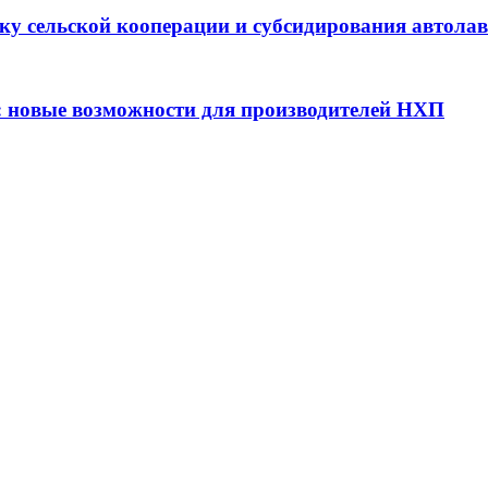
ку сельской кооперации и субсидирования автола
: новые возможности для производителей НХП