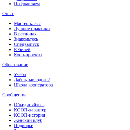
Поздравляем
Опыт
Мастер-класс
Лучшие практики
В регионах
Знакомьтесь
Спецвыпуск
Юбилей
Кооп-проекты
Образование
Учёба
Даёшь, молодежь!
Школа кооператора
Сообщества
Объединяйтесь
КООП-характер
КООП-история
Женский клуб
Подворье