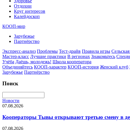
Здоровье
Отдохни
Круг интересов
Калейдоскоп
КООП-мир
Зарубежье
Партнёрство
Экспресс-анализ
Проблемы
Тест-драйв
Правила игры
Сельская
Мастер-класс
Лучшие практики
В регионах
Знакомьтесь
Спецв
Учёба
Даёшь, молодежь!
Школа кооператора
Объединяйтесь
КООП-характер
КООП-история
Женский клуб
Зарубежье
Партнёрство
Поиск
Новости
07.08.2026
Кооператоры Тывы открывают третью смену в де
07.08.2026