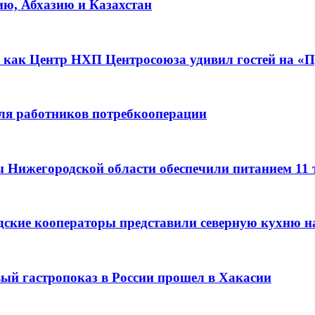
ию, Абхазию и Казахстан
 как Центр НХП Центросоюза удивил гостей на «П
для работников потребкооперации
ы Нижегородской области обеспечили питанием 11
дские кооператоры представили северную кухню н
вый гастропоказ в России прошел в Хакасии