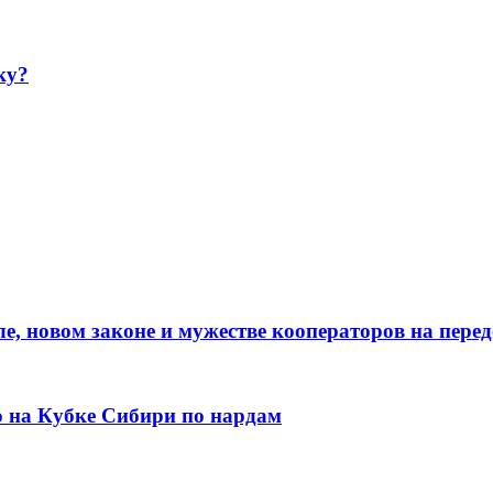
ку?
е, новом законе и мужестве кооператоров на пере
о на Кубке Сибири по нардам