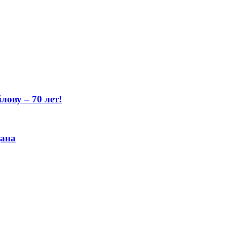
ову – 70 лет!
цана