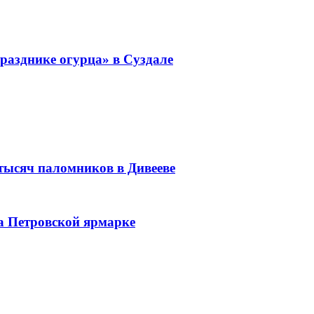
разднике огурца» в Суздале
 тысяч паломников в Дивееве
а Петровской ярмарке