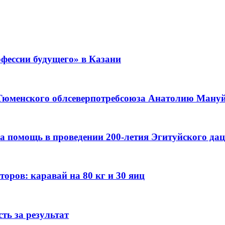
фессии будущего» в Казани
 Тюменского облсеверпотребсоюза Анатолию Мануйл
а помощь в проведении 200-летия Эгитуйского да
оров: каравай на 80 кг и 30 яиц
ть за результат