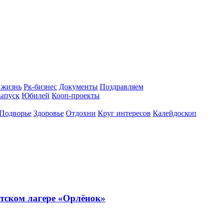
 жизнь
Рк-бизнес
Документы
Поздравляем
ыпуск
Юбилей
Кооп-проекты
Подворье
Здоровье
Отдохни
Круг интересов
Калейдоскоп
тском лагере «Орлёнок»