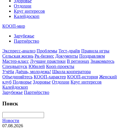
Здоровье
Отдохни
Круг интересов
Калейдоскоп
КООП-мир
Зарубежье
Партнёрство
Экспресс-анализ
Проблемы
Тест-драйв
Правила игры
Сельская жизнь
Рк-бизнес
Документы
Поздравляем
Мастер-класс
Лучшие практики
В регионах
Знакомьтесь
Спецвыпуск
Юбилей
Кооп-проекты
Учёба
Даёшь, молодежь!
Школа кооператора
Объединяйтесь
КООП-характер
КООП-история
Женский
клуб
Подворье
Здоровье
Отдохни
Круг интересов
Калейдоскоп
Зарубежье
Партнёрство
Поиск
Новости
07.08.2026