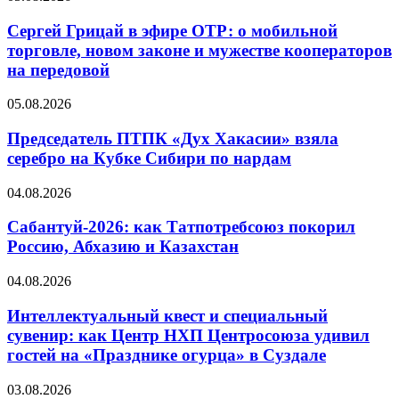
Сергей Грицай в эфире ОТР: о мобильной
торговле, новом законе и мужестве кооператоров
на передовой
05.08.2026
Председатель ПТПК «Дух Хакасии» взяла
серебро на Кубке Сибири по нардам
04.08.2026
Сабантуй-2026: как Татпотребсоюз покорил
Россию, Абхазию и Казахстан
04.08.2026
Интеллектуальный квест и специальный
сувенир: как Центр НХП Центросоюза удивил
гостей на «Празднике огурца» в Суздале
03.08.2026