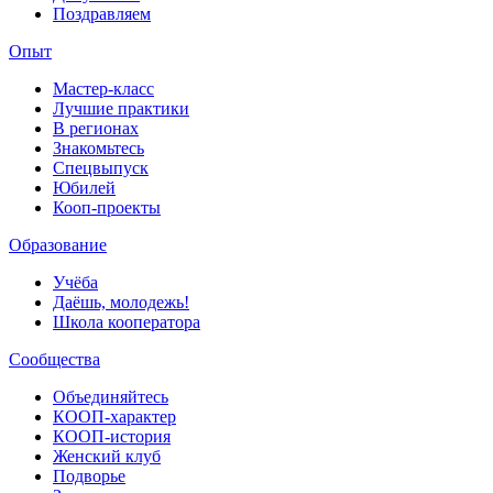
Поздравляем
Опыт
Мастер-класс
Лучшие практики
В регионах
Знакомьтесь
Спецвыпуск
Юбилей
Кооп-проекты
Образование
Учёба
Даёшь, молодежь!
Школа кооператора
Сообщества
Объединяйтесь
КООП-характер
КООП-история
Женский клуб
Подворье