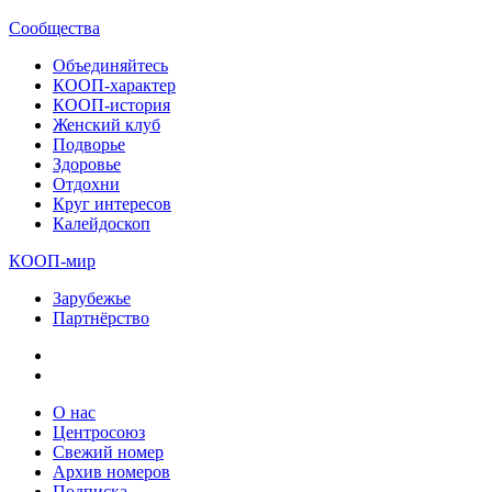
Сообщества
Объединяйтесь
КООП-характер
КООП-история
Женский клуб
Подворье
Здоровье
Отдохни
Круг интересов
Калейдоскоп
КООП-мир
Зарубежье
Партнёрство
О нас
Центросоюз
Свежий номер
Архив номеров
Подписка