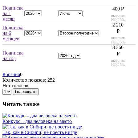
Подписка
400 ₽
на 1
включая
месяц
НДС 5%
2 210
Подписка
₽
на 6
включая
месяцев
НДС 5%
3 360
Подписка
₽
на год
включая
НДС 5%
Корзина
0
Количество показов: 252
Нет голосов
Голосовать
Читать также
Конкурс – два человека на место
Так, как в Сибири, не поесть нигде