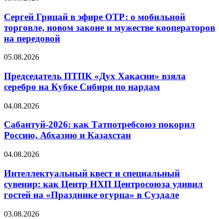
Сергей Грицай в эфире ОТР: о мобильной
торговле, новом законе и мужестве кооператоров
на передовой
05.08.2026
Председатель ПТПК «Дух Хакасии» взяла
серебро на Кубке Сибири по нардам
04.08.2026
Сабантуй-2026: как Татпотребсоюз покорил
Россию, Абхазию и Казахстан
04.08.2026
Интеллектуальный квест и специальный
сувенир: как Центр НХП Центросоюза удивил
гостей на «Празднике огурца» в Суздале
03.08.2026