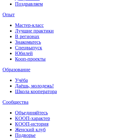
Поздравляем
Опыт
Мастер-класс
Лучшие практики
В регионах
Знакомьтесь
Спецвыпуск
Юбилей
Кооп-проекты
Образование
Учёба
Даёшь, молодежь!
Школа кооператора
Сообщества
Объединяйтесь
КООП-характер
КООП-история
Женский клуб
Подворье