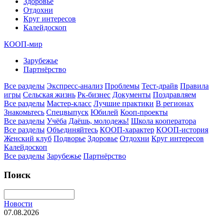
Здоровье
Отдохни
Круг интересов
Калейдоскоп
КООП-мир
Зарубежье
Партнёрство
Все разделы
Экспресс-анализ
Проблемы
Тест-драйв
Правила
игры
Сельская жизнь
Рк-бизнес
Документы
Поздравляем
Все разделы
Мастер-класс
Лучшие практики
В регионах
Знакомьтесь
Спецвыпуск
Юбилей
Кооп-проекты
Все разделы
Учёба
Даёшь, молодежь!
Школа кооператора
Все разделы
Объединяйтесь
КООП-характер
КООП-история
Женский клуб
Подворье
Здоровье
Отдохни
Круг интересов
Калейдоскоп
Все разделы
Зарубежье
Партнёрство
Поиск
Новости
07.08.2026