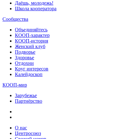
Даёшь, молодежь!
Школа кооператора
Сообщества
Объединяйтесь
КООП-характер
КООП-история
Женский клуб
Подворье
Здоровье
Отдохни
Круг интересов
Калейдоскоп
КООП-мир
Зарубежье
Партнёрство
О нас
Центросоюз
Свежий номер