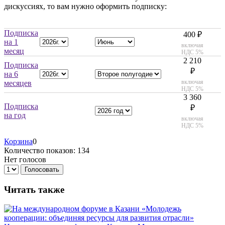
дискуссиях, то вам нужно оформить подписку:
Подписка
400 ₽
на 1
включая
месяц
НДС 5%
2 210
Подписка
₽
на 6
включая
месяцев
НДС 5%
3 360
Подписка
₽
на год
включая
НДС 5%
Корзина
0
Количество показов: 134
Нет голосов
Голосовать
Читать также