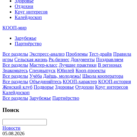
Здоровье
Отдохни
Круг интересов
Калейдоскоп
КООП-мир
Зарубежье
Партнёрство
Все разделы
Экспресс-анализ
Проблемы
Тест-драйв
Правила
игры
Сельская жизнь
Рк-бизнес
Документы
Поздравляем
Все разделы
Мастер-класс
Лучшие практики
В регионах
Знакомьтесь
Спецвыпуск
Юбилей
Кооп-проекты
Все разделы
Учёба
Даёшь, молодежь!
Школа кооператора
Все разделы
Объединяйтесь
КООП-характер
КООП-история
Женский клуб
Подворье
Здоровье
Отдохни
Круг интересов
Калейдоскоп
Все разделы
Зарубежье
Партнёрство
Поиск
Новости
05.08.2026