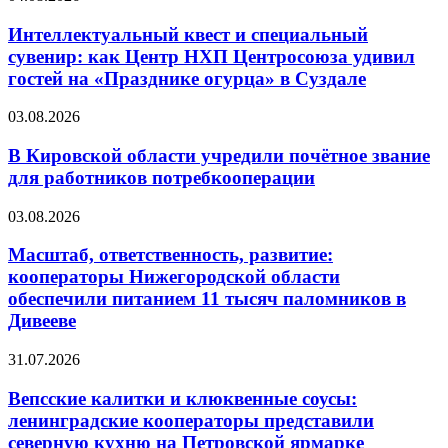
Интеллектуальный квест и специальный
сувенир: как Центр НХП Центросоюза удивил
гостей на «Празднике огурца» в Суздале
03.08.2026
В Кировской области учредили почётное звание
для работников потребкооперации
03.08.2026
Масштаб, ответственность, развитие:
кооператоры Нижегородской области
обеспечили питанием 11 тысяч паломников в
Дивееве
31.07.2026
Вепсские калитки и клюквенные соусы:
ленинградские кооператоры представили
северную кухню на Петровской ярмарке