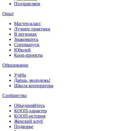
Поздравляем
Опыт
Мастер-класс
Лучшие практики
В регионах
Знакомьтесь
Спецвыпуск
Юбилей
Кооп-проекты
Образование
Учёба
Даёшь, молодежь!
Школа кооператора
Сообщества
Объединяйтесь
КООП-характер
КООП-история
Женский клуб
Подворье