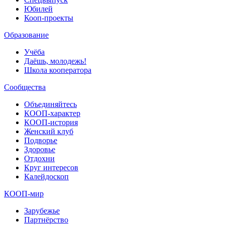
Юбилей
Кооп-проекты
Образование
Учёба
Даёшь, молодежь!
Школа кооператора
Сообщества
Объединяйтесь
КООП-характер
КООП-история
Женский клуб
Подворье
Здоровье
Отдохни
Круг интересов
Калейдоскоп
КООП-мир
Зарубежье
Партнёрство