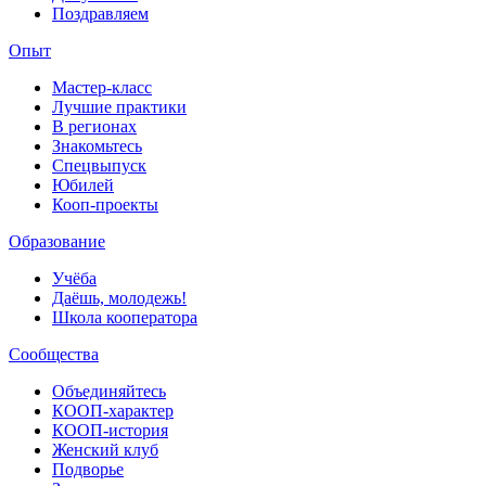
Поздравляем
Опыт
Мастер-класс
Лучшие практики
В регионах
Знакомьтесь
Спецвыпуск
Юбилей
Кооп-проекты
Образование
Учёба
Даёшь, молодежь!
Школа кооператора
Сообщества
Объединяйтесь
КООП-характер
КООП-история
Женский клуб
Подворье