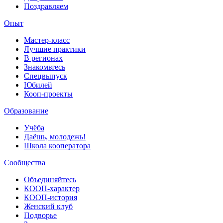
Поздравляем
Опыт
Мастер-класс
Лучшие практики
В регионах
Знакомьтесь
Спецвыпуск
Юбилей
Кооп-проекты
Образование
Учёба
Даёшь, молодежь!
Школа кооператора
Сообщества
Объединяйтесь
КООП-характер
КООП-история
Женский клуб
Подворье