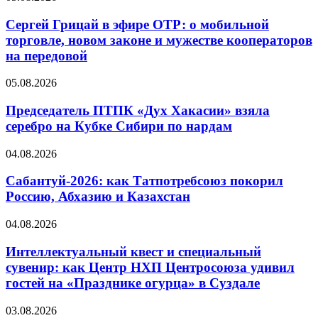
Сергей Грицай в эфире ОТР: о мобильной
торговле, новом законе и мужестве кооператоров
на передовой
05.08.2026
Председатель ПТПК «Дух Хакасии» взяла
серебро на Кубке Сибири по нардам
04.08.2026
Сабантуй-2026: как Татпотребсоюз покорил
Россию, Абхазию и Казахстан
04.08.2026
Интеллектуальный квест и специальный
сувенир: как Центр НХП Центросоюза удивил
гостей на «Празднике огурца» в Суздале
03.08.2026