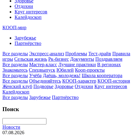
Здоровье
Отдохни
Круг интересов
Калейдоскоп
КООП-мир
Зарубежье
Партнёрство
Все разделы
Экспресс-анализ
Проблемы
Тест-драйв
Правила
игры
Сельская жизнь
Рк-бизнес
Документы
Поздравляем
Все разделы
Мастер-класс
Лучшие практики
В регионах
Знакомьтесь
Спецвыпуск
Юбилей
Кооп-проекты
Все разделы
Учёба
Даёшь, молодежь!
Школа кооператора
Все разделы
Объединяйтесь
КООП-характер
КООП-история
Женский клуб
Подворье
Здоровье
Отдохни
Круг интересов
Калейдоскоп
Все разделы
Зарубежье
Партнёрство
Поиск
Новости
07.08.2026