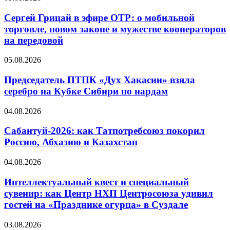
Сергей Грицай в эфире ОТР: о мобильной
торговле, новом законе и мужестве кооператоров
на передовой
05.08.2026
Председатель ПТПК «Дух Хакасии» взяла
серебро на Кубке Сибири по нардам
04.08.2026
Сабантуй-2026: как Татпотребсоюз покорил
Россию, Абхазию и Казахстан
04.08.2026
Интеллектуальный квест и специальный
сувенир: как Центр НХП Центросоюза удивил
гостей на «Празднике огурца» в Суздале
03.08.2026