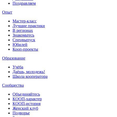
Поздравляем
Опыт
Мастер-класс
Лучшие практики
В регионах
Знакомьтесь
Спецвыпуск
Юбилей
Кооп-проекты
Образование
Учёба
Даёшь, молодежь!
Школа кооператора
Сообщества
Объединяйтесь
КООП-характер
КООП-история
Женский клуб
Подворье