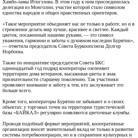
Хамбо-ламы Итигэлова. В этом году к ним присоединилась
делегация из Монголии, участие которой стало символом
единства народов и общих нравственных ориентиров.
«Такое мероприятие объединяет нас не только в работе, но и в
стремлении делать мир лучше, красивее и светлее. Каждый
цветок, посаженный нашими руками, — это символ
уважения, гармонии и заботы о духовном наследии Бурятии»,
— отметила председатель Совета Буркоопсоюза Долгор
Норбоева.
Также по инициативе председателя Совета БКС
одиннадцатый год подряд кооператоры озеленяют
территорию дома ветеранов, высаживая цветы в знак
признательности старшему поколению. Так участники
проявляют внимание и заботу к тем, кто заслуживает это
больше всего.
Кроме того, кооператоры Бурятии не забывают и о своих
объектах: у торговых точек на территории туристической
базы «БАЙКАЛ» регулярно появляются цветочные клумбы.
Проводя подобный формат мероприятий, кооперативные
организации вносят значительный вклад не только в развитие
системы потребкооперации, но и в сохранение культурных и