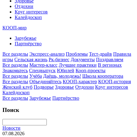
Здоровье
Отдохни
Круг интересов
Калейдоскоп
КООП-мир
Зарубежье
Партнёрство
Все разделы
Экспресс-анализ
Проблемы
Тест-драйв
Правила
игры
Сельская жизнь
Рк-бизнес
Документы
Поздравляем
Все разделы
Мастер-класс
Лучшие практики
В регионах
Знакомьтесь
Спецвыпуск
Юбилей
Кооп-проекты
Все разделы
Учёба
Даёшь, молодежь!
Школа кооператора
Все разделы
Объединяйтесь
КООП-характер
КООП-история
Женский клуб
Подворье
Здоровье
Отдохни
Круг интересов
Калейдоскоп
Все разделы
Зарубежье
Партнёрство
Поиск
Новости
07.08.2026