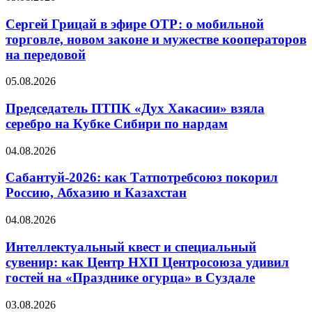
Сергей Грицай в эфире ОТР: о мобильной
торговле, новом законе и мужестве кооператоров
на передовой
05.08.2026
Председатель ПТПК «Дух Хакасии» взяла
серебро на Кубке Сибири по нардам
04.08.2026
Сабантуй-2026: как Татпотребсоюз покорил
Россию, Абхазию и Казахстан
04.08.2026
Интеллектуальный квест и специальный
сувенир: как Центр НХП Центросоюза удивил
гостей на «Празднике огурца» в Суздале
03.08.2026