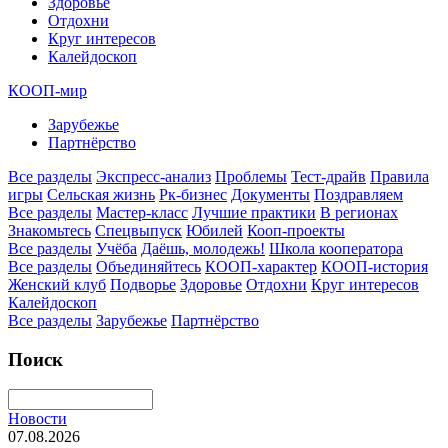
Здоровье
Отдохни
Круг интересов
Калейдоскоп
КООП-мир
Зарубежье
Партнёрство
Все разделы
Экспресс-анализ
Проблемы
Тест-драйв
Правила
игры
Сельская жизнь
Рк-бизнес
Документы
Поздравляем
Все разделы
Мастер-класс
Лучшие практики
В регионах
Знакомьтесь
Спецвыпуск
Юбилей
Кооп-проекты
Все разделы
Учёба
Даёшь, молодежь!
Школа кооператора
Все разделы
Объединяйтесь
КООП-характер
КООП-история
Женский клуб
Подворье
Здоровье
Отдохни
Круг интересов
Калейдоскоп
Все разделы
Зарубежье
Партнёрство
Поиск
Новости
07.08.2026