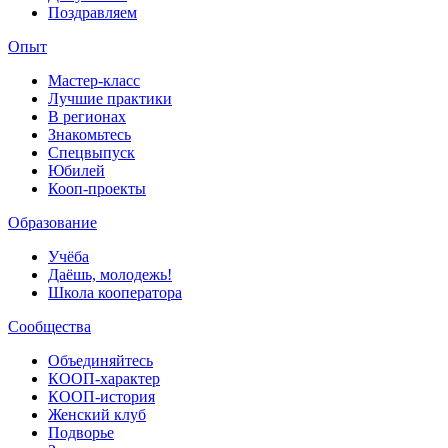
Поздравляем
Опыт
Мастер-класс
Лучшие практики
В регионах
Знакомьтесь
Спецвыпуск
Юбилей
Кооп-проекты
Образование
Учёба
Даёшь, молодежь!
Школа кооператора
Сообщества
Объединяйтесь
КООП-характер
КООП-история
Женский клуб
Подворье