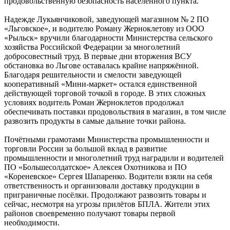
продовольственную безопасность населённого пункта.
Надежде Лукьянчиковой, заведующей магазином № 2 ПО
«Льговское», и водителю Роману Жерноклетову из ООО
«Рыльск» вручили благодарности Министерства сельского
хозяйства Российской Федерации за многолетний
добросовестный труд. В первые дни вторжения ВСУ
обстановка во Льгове оставалась крайне напряжённой.
Благодаря решительности и смелости заведующей
кооперативный «Мини-маркет» остался единственной
действующей торговой точкой в городе. В этих сложных
условиях водитель Роман Жерноклетов продолжал
обеспечивать поставки продовольствия в магазин, в том числе
развозить продукты в самые дальние точки района.
Почётными грамотами Министерства промышленности и
торговли России за большой вклад в развитие
промышленности и многолетний труд наградили и водителей
ПО «Большесолдатское» Алексея Охотникова и ПО
«Кореневское» Сергея Шапаренко. Водители взяли на себя
ответственность и организовали доставку продукции в
приграничные посёлки. Продолжают развозить товары и
сейчас, несмотря на угрозы прилётов БПЛА. Жители этих
районов своевременно получают товары первой
необходимости.