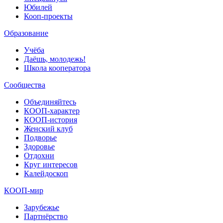
Юбилей
Кооп-проекты
Образование
Учёба
Даёшь, молодежь!
Школа кооператора
Сообщества
Объединяйтесь
КООП-характер
КООП-история
Женский клуб
Подворье
Здоровье
Отдохни
Круг интересов
Калейдоскоп
КООП-мир
Зарубежье
Партнёрство