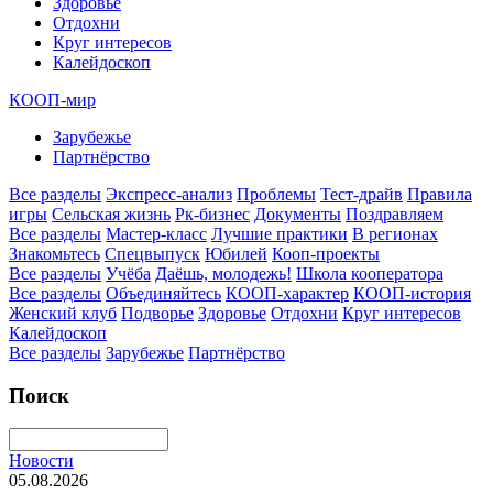
Здоровье
Отдохни
Круг интересов
Калейдоскоп
КООП-мир
Зарубежье
Партнёрство
Все разделы
Экспресс-анализ
Проблемы
Тест-драйв
Правила
игры
Сельская жизнь
Рк-бизнес
Документы
Поздравляем
Все разделы
Мастер-класс
Лучшие практики
В регионах
Знакомьтесь
Спецвыпуск
Юбилей
Кооп-проекты
Все разделы
Учёба
Даёшь, молодежь!
Школа кооператора
Все разделы
Объединяйтесь
КООП-характер
КООП-история
Женский клуб
Подворье
Здоровье
Отдохни
Круг интересов
Калейдоскоп
Все разделы
Зарубежье
Партнёрство
Поиск
Новости
05.08.2026