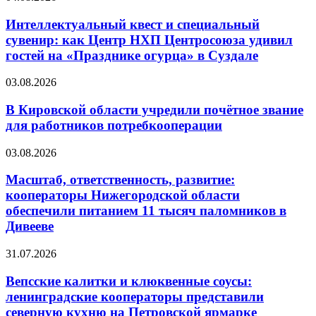
Интеллектуальный квест и специальный
сувенир: как Центр НХП Центросоюза удивил
гостей на «Празднике огурца» в Суздале
03.08.2026
В Кировской области учредили почётное звание
для работников потребкооперации
03.08.2026
Масштаб, ответственность, развитие:
кооператоры Нижегородской области
обеспечили питанием 11 тысяч паломников в
Дивееве
31.07.2026
Вепсские калитки и клюквенные соусы:
ленинградские кооператоры представили
северную кухню на Петровской ярмарке