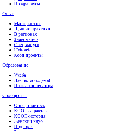
Поздравляем
Опыт
Мастер-класс
Лучшие практики
В регионах
Знакомьтесь
Спецвыпуск
Юбилей
Кооп-проекты
Образование
Учёба
Даёшь, молодежь!
Школа кооператора
Сообщества
Объединяйтесь
КООП-характер
КООП-история
Женский клуб
Подворье