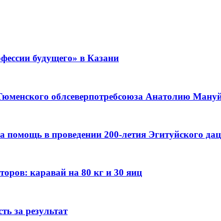
фессии будущего» в Казани
 Тюменского облсеверпотребсоюза Анатолию Мануйл
а помощь в проведении 200-летия Эгитуйского да
оров: каравай на 80 кг и 30 яиц
ть за результат