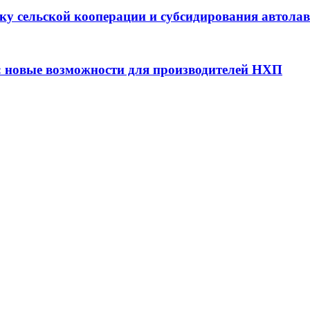
ку сельской кооперации и субсидирования автола
: новые возможности для производителей НХП