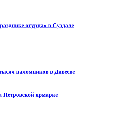
разднике огурца» в Суздале
 тысяч паломников в Дивееве
а Петровской ярмарке