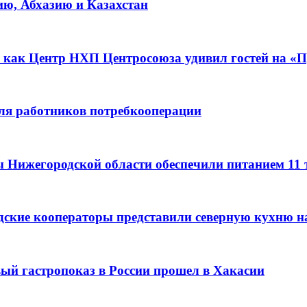
ию, Абхазию и Казахстан
 как Центр НХП Центросоюза удивил гостей на «П
для работников потребкооперации
ы Нижегородской области обеспечили питанием 11
дские кооператоры представили северную кухню н
вый гастропоказ в России прошел в Хакасии