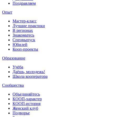
Поздравляем
Опыт
Мастер-класс
Лучшие практики
В регионах
Знакомьтесь
Спецвыпуск
Юбилей
Кооп-проекты
Образование
Учёба
Даёшь, молодежь!
Школа кооператора
Сообщества
Объединяйтесь
КООП-характер
КООП-история
Женский клуб
Подворье