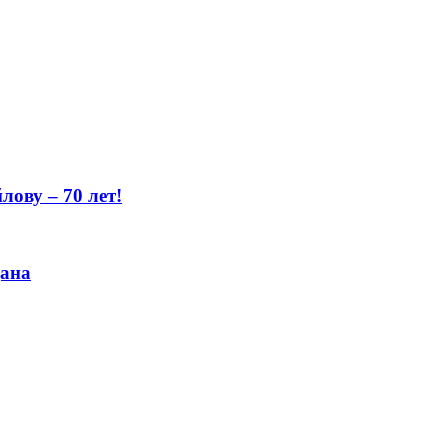
ову – 70 лет!
цана