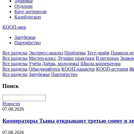
Здоровье
Отдохни
Круг интересов
Калейдоскоп
КООП-мир
Зарубежье
Партнёрство
Все разделы
Экспресс-анализ
Проблемы
Тест-драйв
Правила и
Все разделы
Мастер-класс
Лучшие практики
В регионах
Знаком
Все разделы
Учёба
Даёшь, молодежь!
Школа кооператора
Все разделы
Объединяйтесь
КООП-характер
КООП-история
Ж
Все разделы
Зарубежье
Партнёрство
Поиск
Новости
07.08.2026
Кооператоры Тывы открывают третью смену в де
07.08.2026