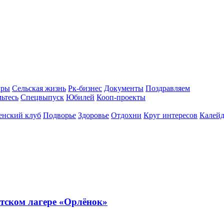
гры
Сельская жизнь
Рк-бизнес
Документы
Поздравляем
ьтесь
Спецвыпуск
Юбилей
Кооп-проекты
енский клуб
Подворье
Здоровье
Отдохни
Круг интересов
Калейд
тском лагере «Орлёнок»