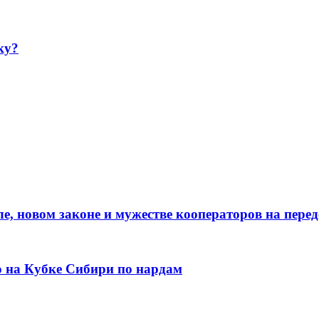
ку?
е, новом законе и мужестве кооператоров на пере
о на Кубке Сибири по нардам