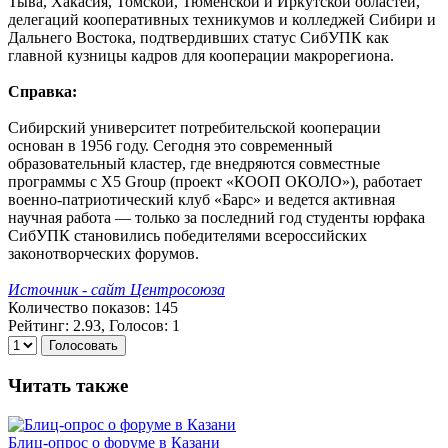
Тыва, Хакасия, Томской, Тюменской и Иркутской областей,
делегаций кооперативных техникумов и колледжей Сибири и
Дальнего Востока, подтвердивших статус СибУПК как
главной кузницы кадров для кооперации макрорегиона.
Справка:
Сибирский университет потребительской кооперации
основан в 1956 году. Сегодня это современный
образовательный кластер, где внедряются совместные
программы с X5 Group (проект «КООП ОКОЛО»), работает
военно-патриотический клуб «Барс» и ведется активная
научная работа — только за последний год студенты юрфака
СибУПК становились победителями всероссийских
законотворческих форумов.
Источник - сайт Центросоюза
Количество показов: 145
Рейтинг: 2.93, Голосов: 1
Голосовать
Читать также
Блиц-опрос о форуме в Казани