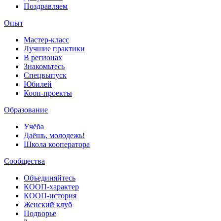
Поздравляем
Опыт
Мастер-класс
Лучшие практики
В регионах
Знакомьтесь
Спецвыпуск
Юбилей
Кооп-проекты
Образование
Учёба
Даёшь, молодежь!
Школа кооператора
Сообщества
Объединяйтесь
КООП-характер
КООП-история
Женский клуб
Подворье