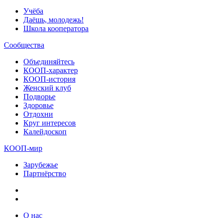
Учёба
Даёшь, молодежь!
Школа кооператора
Сообщества
Объединяйтесь
КООП-характер
КООП-история
Женский клуб
Подворье
Здоровье
Отдохни
Круг интересов
Калейдоскоп
КООП-мир
Зарубежье
Партнёрство
О нас