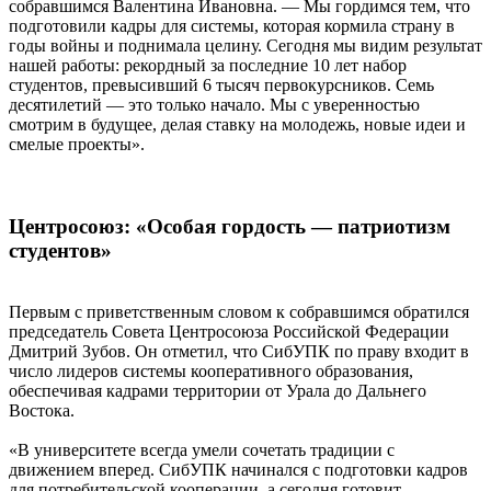
собравшимся Валентина Ивановна. — Мы гордимся тем, что
подготовили кадры для системы, которая кормила страну в
годы войны и поднимала целину. Сегодня мы видим результат
нашей работы: рекордный за последние 10 лет набор
студентов, превысивший 6 тысяч первокурсников. Семь
десятилетий — это только начало. Мы с уверенностью
смотрим в будущее, делая ставку на молодежь, новые идеи и
смелые проекты».
Центросоюз: «Особая гордость — патриотизм
студентов»
Первым с приветственным словом к собравшимся обратился
председатель Совета Центросоюза Российской Федерации
Дмитрий Зубов. Он отметил, что СибУПК по праву входит в
число лидеров системы кооперативного образования,
обеспечивая кадрами территории от Урала до Дальнего
Востока.
«В университете всегда умели сочетать традиции с
движением вперед. СибУПК начинался с подготовки кадров
для потребительской кооперации, а сегодня готовит