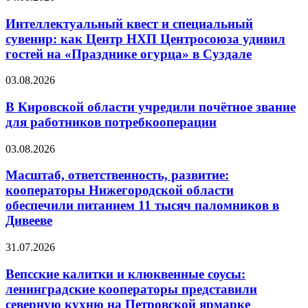
Интеллектуальный квест и специальный
сувенир: как Центр НХП Центросоюза удивил
гостей на «Празднике огурца» в Суздале
03.08.2026
В Кировской области учредили почётное звание
для работников потребкооперации
03.08.2026
Масштаб, ответственность, развитие:
кооператоры Нижегородской области
обеспечили питанием 11 тысяч паломников в
Дивееве
31.07.2026
Вепсские калитки и клюквенные соусы:
ленинградские кооператоры представили
северную кухню на Петровской ярмарке