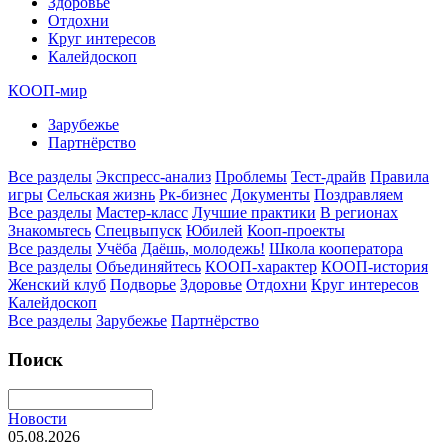
Здоровье
Отдохни
Круг интересов
Калейдоскоп
КООП-мир
Зарубежье
Партнёрство
Все разделы
Экспресс-анализ
Проблемы
Тест-драйв
Правила
игры
Сельская жизнь
Рк-бизнес
Документы
Поздравляем
Все разделы
Мастер-класс
Лучшие практики
В регионах
Знакомьтесь
Спецвыпуск
Юбилей
Кооп-проекты
Все разделы
Учёба
Даёшь, молодежь!
Школа кооператора
Все разделы
Объединяйтесь
КООП-характер
КООП-история
Женский клуб
Подворье
Здоровье
Отдохни
Круг интересов
Калейдоскоп
Все разделы
Зарубежье
Партнёрство
Поиск
Новости
05.08.2026