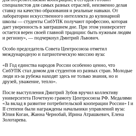
специалистов для самых разных отраслей, неизменно делая
ставку на качество образования и реальные навыки. От
лаборатории искусственного интеллекта до кулинарной
школы — студенты СибУПК получают профессию, которая
дает уверенность в завтрашнем дне. При этом университет
остается верен своей главной традиции: быть нужным людям
и региону», — подчеркнул Дмитрий Львович.
Особо председатель Совета Центросоюза отметил
международную и патриотическую миссию вуза:
«В Год единства народов России особенно ценно, что
СибУПК стал домом для студентов из разных стран. Молодые
люди из-за рубежа находят здесь не только знания, но и
друзей, уважение, тепло».
После выступления Дмитрий Зубов вручил коллективу
университета Почетную грамоту Центросоюза РФ. Медалями
«За вклад в развитие потребительской кооперации России» I и
II степени были награждены начальники управлений вуза:
Юлия Коган, Жанна Чернобай, Ирина Атрашкевич, Елена
Золотарева.