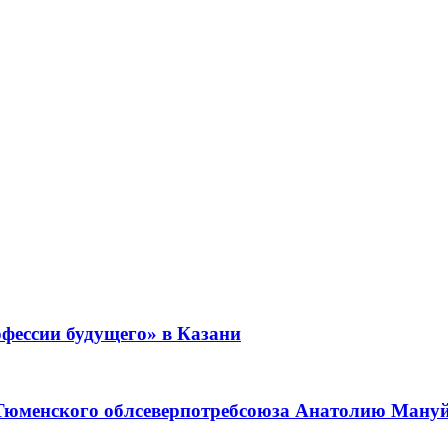
фессии будущего» в Казани
 Тюменского облсеверпотребсоюза Анатолию Мануйл