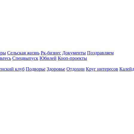
гры
Сельская жизнь
Рк-бизнес
Документы
Поздравляем
ьтесь
Спецвыпуск
Юбилей
Кооп-проекты
енский клуб
Подворье
Здоровье
Отдохни
Круг интересов
Калейд