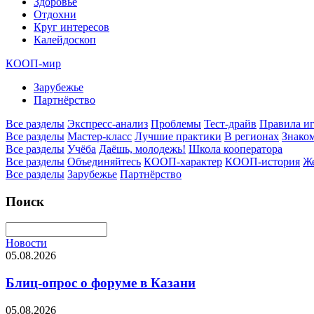
Здоровье
Отдохни
Круг интересов
Калейдоскоп
КООП-мир
Зарубежье
Партнёрство
Все разделы
Экспресс-анализ
Проблемы
Тест-драйв
Правила и
Все разделы
Мастер-класс
Лучшие практики
В регионах
Знаком
Все разделы
Учёба
Даёшь, молодежь!
Школа кооператора
Все разделы
Объединяйтесь
КООП-характер
КООП-история
Ж
Все разделы
Зарубежье
Партнёрство
Поиск
Новости
05.08.2026
Блиц-опрос о форуме в Казани
05.08.2026