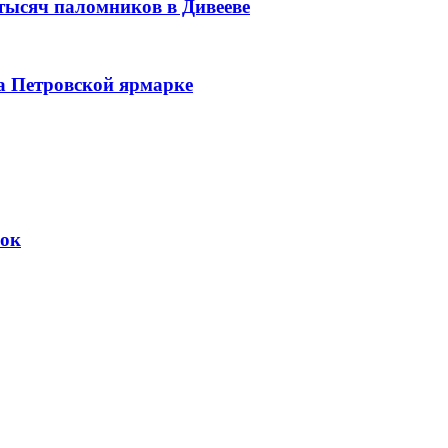
 тысяч паломников в Дивееве
а Петровской ярмарке
вок