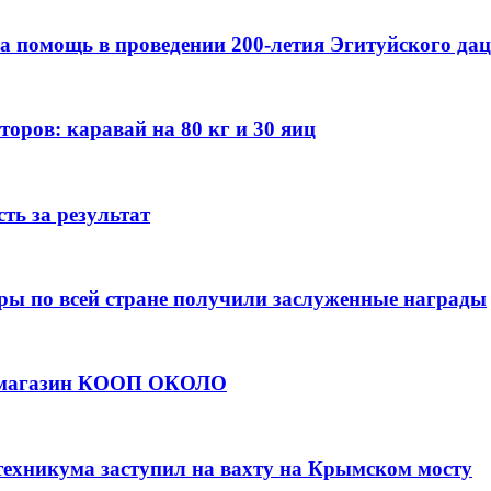
а помощь в проведении 200-летия Эгитуйского да
оров: каравай на 80 кг и 30 яиц
ть за результат
ры по всей стране получили заслуженные награды
е магазин КООП ОКОЛО
техникума заступил на вахту на Крымском мосту