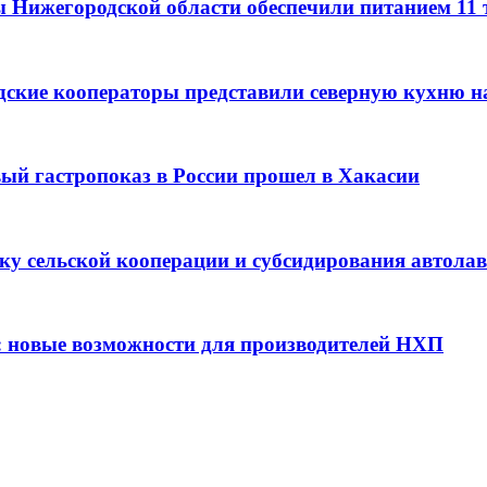
ы Нижегородской области обеспечили питанием 11
дские кооператоры представили северную кухню н
вый гастропоказ в России прошел в Хакасии
ку сельской кооперации и субсидирования автола
: новые возможности для производителей НХП