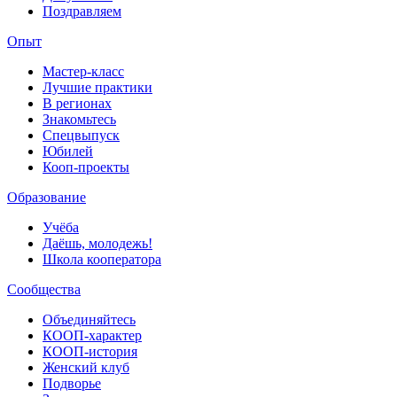
Поздравляем
Опыт
Мастер-класс
Лучшие практики
В регионах
Знакомьтесь
Спецвыпуск
Юбилей
Кооп-проекты
Образование
Учёба
Даёшь, молодежь!
Школа кооператора
Сообщества
Объединяйтесь
КООП-характер
КООП-история
Женский клуб
Подворье