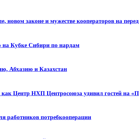
е, новом законе и мужестве кооператоров на пере
о на Кубке Сибири по нардам
ию, Абхазию и Казахстан
 как Центр НХП Центросоюза удивил гостей на «П
для работников потребкооперации