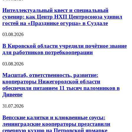
Интеллектуальный квест и специальный
сувенир: как Центр НХП Центросоюза удивил
гостей на «Празднике огурца» в Суздале
03.08.2026
В Кировской области учредили почётное звание
для работников потребкооперации
03.08.2026
Масштаб, ответственность, развитие:
кооператоры Нижегородской области
обеспечили питанием 11 тысяч паломников в
Дивееве
31.07.2026
Вепсские калитки и клюквенные соусы:
ленинградские кооператоры представили
северную кухню на Петровской ярмарке