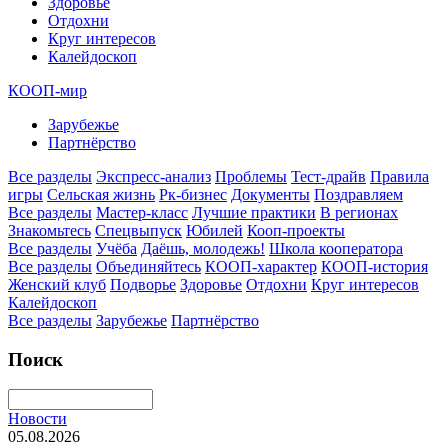
Здоровье
Отдохни
Круг интересов
Калейдоскоп
КООП-мир
Зарубежье
Партнёрство
Все разделы
Экспресс-анализ
Проблемы
Тест-драйв
Правила
игры
Сельская жизнь
Рк-бизнес
Документы
Поздравляем
Все разделы
Мастер-класс
Лучшие практики
В регионах
Знакомьтесь
Спецвыпуск
Юбилей
Кооп-проекты
Все разделы
Учёба
Даёшь, молодежь!
Школа кооператора
Все разделы
Объединяйтесь
КООП-характер
КООП-история
Женский клуб
Подворье
Здоровье
Отдохни
Круг интересов
Калейдоскоп
Все разделы
Зарубежье
Партнёрство
Поиск
Новости
05.08.2026