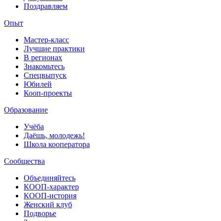
Поздравляем
Опыт
Мастер-класс
Лучшие практики
В регионах
Знакомьтесь
Спецвыпуск
Юбилей
Кооп-проекты
Образование
Учёба
Даёшь, молодежь!
Школа кооператора
Сообщества
Объединяйтесь
КООП-характер
КООП-история
Женский клуб
Подворье