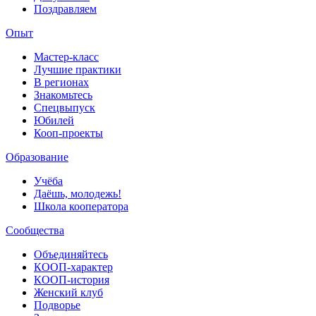
Поздравляем
Опыт
Мастер-класс
Лучшие практики
В регионах
Знакомьтесь
Спецвыпуск
Юбилей
Кооп-проекты
Образование
Учёба
Даёшь, молодежь!
Школа кооператора
Сообщества
Объединяйтесь
КООП-характер
КООП-история
Женский клуб
Подворье