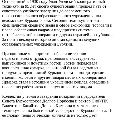
Основанный в 1930 году Улан-Удэнский кооперативный
техникум за 95 лет своего существования прошёл путь от
советского учебного заведения до современного
профессионального образовательного учреждения под
ведомством Буркоопсоюза. Сегодня техникум готовит
специалистов среднего звена в сфере экономики, торговли и
права, обеспечивая кадрами предприятия системы
потребительской кооперации и других отраслей республики.
За почти вековую историю он стал одним из ведущих
образовательных учреждений Бурятии.
Праздничные мероприятия собрали ветеранов
педагогического труда, преподавателей, студентов,
выпускников и почётных гостей. Гостей порадовала
кооперативная ярмарка, на которой была представлена
продукция предприятий Буркоопсоюза — кондитерские
изделия, колбасы и другие товары местных кооперативов.
Ярмарка стала настоящим украшением юбилея, объединив
поколения работников и выпускников техникума.
Коллектив учебного заведения поздравили председатель
Совета Буркоопсоюза Долгор Норбоева и ректор СибУПК
Валентина Бакайтис. Долгор Кимовна отметила, что
техникум всегда был и остаётся гордостью Буркоопсоюза. По
её словам, педагогический коллектив не только даёт