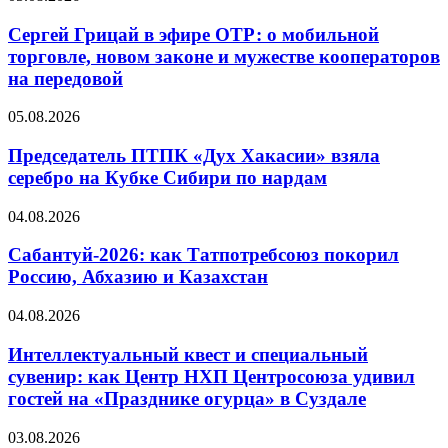
Сергей Грицай в эфире ОТР: о мобильной
торговле, новом законе и мужестве кооператоров
на передовой
05.08.2026
Председатель ПТПК «Дух Хакасии» взяла
серебро на Кубке Сибири по нардам
04.08.2026
Сабантуй-2026: как Татпотребсоюз покорил
Россию, Абхазию и Казахстан
04.08.2026
Интеллектуальный квест и специальный
сувенир: как Центр НХП Центросоюза удивил
гостей на «Празднике огурца» в Суздале
03.08.2026