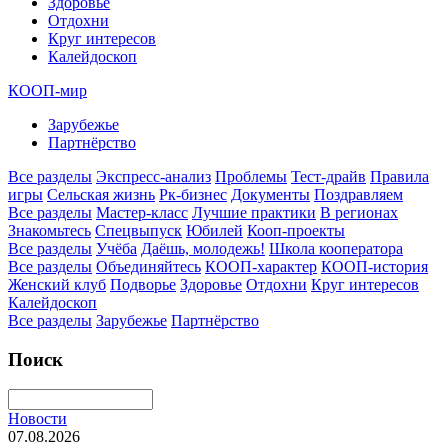
Здоровье
Отдохни
Круг интересов
Калейдоскоп
КООП-мир
Зарубежье
Партнёрство
Все разделы
Экспресс-анализ
Проблемы
Тест-драйв
Правила
игры
Сельская жизнь
Рк-бизнес
Документы
Поздравляем
Все разделы
Мастер-класс
Лучшие практики
В регионах
Знакомьтесь
Спецвыпуск
Юбилей
Кооп-проекты
Все разделы
Учёба
Даёшь, молодежь!
Школа кооператора
Все разделы
Объединяйтесь
КООП-характер
КООП-история
Женский клуб
Подворье
Здоровье
Отдохни
Круг интересов
Калейдоскоп
Все разделы
Зарубежье
Партнёрство
Поиск
Новости
07.08.2026