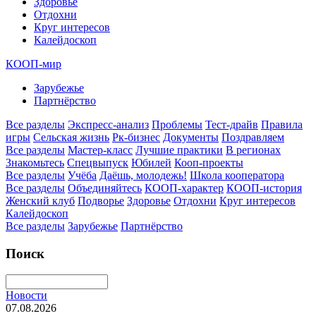
Здоровье
Отдохни
Круг интересов
Калейдоскоп
КООП-мир
Зарубежье
Партнёрство
Все разделы
Экспресс-анализ
Проблемы
Тест-драйв
Правила
игры
Сельская жизнь
Рк-бизнес
Документы
Поздравляем
Все разделы
Мастер-класс
Лучшие практики
В регионах
Знакомьтесь
Спецвыпуск
Юбилей
Кооп-проекты
Все разделы
Учёба
Даёшь, молодежь!
Школа кооператора
Все разделы
Объединяйтесь
КООП-характер
КООП-история
Женский клуб
Подворье
Здоровье
Отдохни
Круг интересов
Калейдоскоп
Все разделы
Зарубежье
Партнёрство
Поиск
Новости
07.08.2026