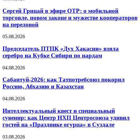
Сергей Грицай в эфире ОТР: о мобильной
торговле, новом законе и мужестве кооператоров
на передовой
05.08.2026
Председатель ПТПК «Дух Хакасии» взяла
серебро на Кубке Сибири по нардам
04.08.2026
Сабантуй-2026: как Татпотребсоюз покорил
Россию, Абхазию и Казахстан
04.08.2026
Интеллектуальный квест и специальный
сувенир: как Центр НХП Центросоюза удивил
гостей на «Празднике огурца» в Суздале
03.08.2026