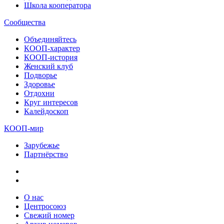
Школа кооператора
Сообщества
Объединяйтесь
КООП-характер
КООП-история
Женский клуб
Подворье
Здоровье
Отдохни
Круг интересов
Калейдоскоп
КООП-мир
Зарубежье
Партнёрство
О нас
Центросоюз
Свежий номер