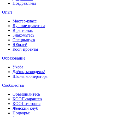
Поздравляем
Опыт
Мастер-класс
Лучшие практики
В регионах
Знакомьтесь
Спецвыпуск
Юбилей
Кооп-проекты
Образование
Учёба
Даёшь, молодежь!
Школа кооператора
Сообщества
Объединяйтесь
КООП-характер
КООП-история
Женский клуб
Подворье