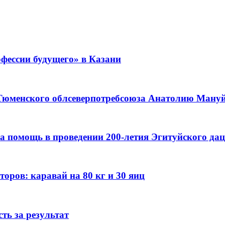
фессии будущего» в Казани
 Тюменского облсеверпотребсоюза Анатолию Мануйл
а помощь в проведении 200-летия Эгитуйского да
оров: каравай на 80 кг и 30 яиц
ть за результат