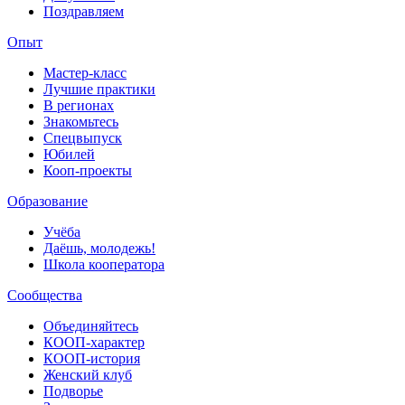
Поздравляем
Опыт
Мастер-класс
Лучшие практики
В регионах
Знакомьтесь
Спецвыпуск
Юбилей
Кооп-проекты
Образование
Учёба
Даёшь, молодежь!
Школа кооператора
Сообщества
Объединяйтесь
КООП-характер
КООП-история
Женский клуб
Подворье