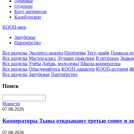
Здоровье
Отдохни
Круг интересов
Калейдоскоп
КООП-мир
Зарубежье
Партнёрство
Все разделы
Экспресс-анализ
Проблемы
Тест-драйв
Правила и
Все разделы
Мастер-класс
Лучшие практики
В регионах
Знаком
Все разделы
Учёба
Даёшь, молодежь!
Школа кооператора
Все разделы
Объединяйтесь
КООП-характер
КООП-история
Ж
Все разделы
Зарубежье
Партнёрство
Поиск
Новости
07.08.2026
Кооператоры Тывы открывают третью смену в де
07.08.2026