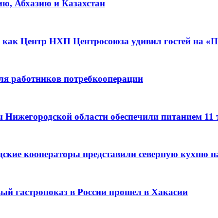
ию, Абхазию и Казахстан
 как Центр НХП Центросоюза удивил гостей на «П
для работников потребкооперации
ы Нижегородской области обеспечили питанием 11
дские кооператоры представили северную кухню н
вый гастропоказ в России прошел в Хакасии