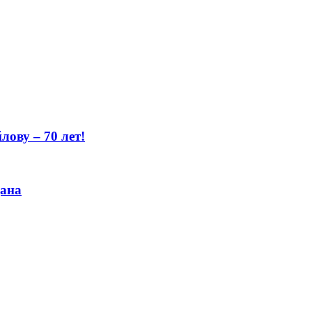
ову – 70 лет!
цана