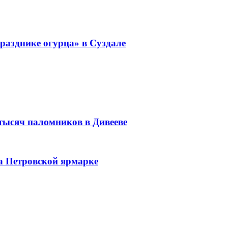
разднике огурца» в Суздале
 тысяч паломников в Дивееве
а Петровской ярмарке