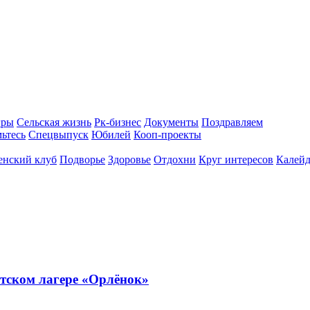
гры
Сельская жизнь
Рк-бизнес
Документы
Поздравляем
ьтесь
Спецвыпуск
Юбилей
Кооп-проекты
енский клуб
Подворье
Здоровье
Отдохни
Круг интересов
Калейд
тском лагере «Орлёнок»