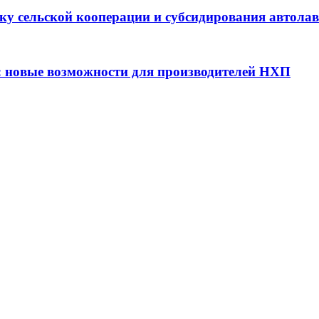
ку сельской кооперации и субсидирования автола
: новые возможности для производителей НХП