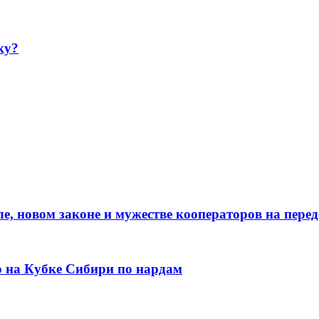
ку?
е, новом законе и мужестве кооператоров на пере
о на Кубке Сибири по нардам