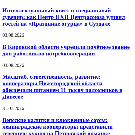
Интеллектуальный квест и специальный
сувенир: как Центр НХП Центросоюза удивил
гостей на «Празднике огурца» в Суздале
03.08.2026
В Кировской области учредили почётное звание
для работников потребкооперации
03.08.2026
Масштаб, ответственность, развитие:
кооператоры Нижегородской области
обеспечили питанием 11 тысяч паломников в
Дивееве
31.07.2026
Вепсские калитки и клюквенные соусы:
ленинградские кооператоры представили
северную кухню на Петровской ярмарке