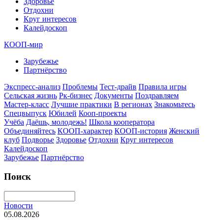
Здоровье
Отдохни
Круг интересов
Калейдоскоп
КООП-мир
Зарубежье
Партнёрство
Экспресс-анализ
Проблемы
Тест-драйв
Правила игры
Сельская жизнь
Рк-бизнес
Документы
Поздравляем
Мастер-класс
Лучшие практики
В регионах
Знакомьтесь
Спецвыпуск
Юбилей
Кооп-проекты
Учёба
Даёшь, молодежь!
Школа кооператора
Объединяйтесь
КООП-характер
КООП-история
Женский
клуб
Подворье
Здоровье
Отдохни
Круг интересов
Калейдоскоп
Зарубежье
Партнёрство
Поиск
Новости
05.08.2026