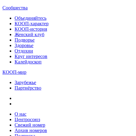
Сообщества
Объединяйтесь
КООП-характер
КООП-история
Женский клуб
Подворье
Здоровье
Отдохни
Круг интересов
Калейдоскоп
КООП-мир
Зарубежье
Партнёрство
О нас
Центросоюз
Свежий номер
Архив номеров
Подписка