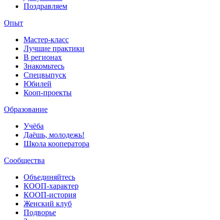
Поздравляем
Опыт
Мастер-класс
Лучшие практики
В регионах
Знакомьтесь
Спецвыпуск
Юбилей
Кооп-проекты
Образование
Учёба
Даёшь, молодежь!
Школа кооператора
Сообщества
Объединяйтесь
КООП-характер
КООП-история
Женский клуб
Подворье