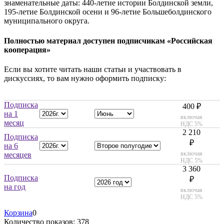
знаменательные даты: 440-летие истории Болдинской земли,
195-летие Болдинской осени и 96-летие Большеболдинского
муниципального округа.
Полностью материал доступен подписчикам «Российская
кооперация»
Если вы хотите читать наши статьи и участвовать в
дискуссиях, то вам нужно оформить подписку:
Подписка
400 ₽
на 1
включая
месяц
НДС 5%
2 210
Подписка
₽
на 6
включая
месяцев
НДС 5%
3 360
Подписка
₽
на год
включая
НДС 5%
Корзина
0
Количество показов: 378