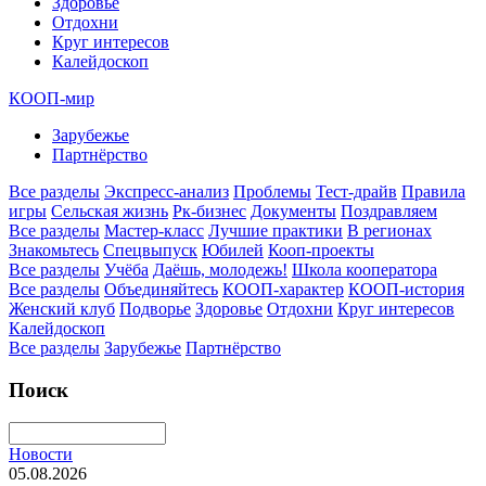
Здоровье
Отдохни
Круг интересов
Калейдоскоп
КООП-мир
Зарубежье
Партнёрство
Все разделы
Экспресс-анализ
Проблемы
Тест-драйв
Правила
игры
Сельская жизнь
Рк-бизнес
Документы
Поздравляем
Все разделы
Мастер-класс
Лучшие практики
В регионах
Знакомьтесь
Спецвыпуск
Юбилей
Кооп-проекты
Все разделы
Учёба
Даёшь, молодежь!
Школа кооператора
Все разделы
Объединяйтесь
КООП-характер
КООП-история
Женский клуб
Подворье
Здоровье
Отдохни
Круг интересов
Калейдоскоп
Все разделы
Зарубежье
Партнёрство
Поиск
Новости
05.08.2026