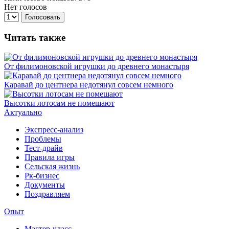
Нет голосов
Голосовать
Читать также
От филимоновской игрушки до древнего монастыря
Каравай до центнера недотянул совсем немного
Высотки лотосам не помешают
Актуально
Экспресс-анализ
Проблемы
Тест-драйв
Правила игры
Сельская жизнь
Рк-бизнес
Документы
Поздравляем
Опыт
Мастер-класс