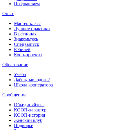
Поздравляем
Опыт
Мастер-класс
Лучшие практики
В регионах
Знакомьтесь
Спецвыпуск
Юбилей
Кооп-проекты
Образование
Учёба
Даёшь, молодежь!
Школа кооператора
Сообщества
Объединяйтесь
КООП-характер
КООП-история
Женский клуб
Подворье