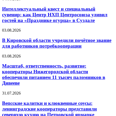
Интеллектуальный квест и специальный
сувенир: как Центр НХП Центросоюза удивил
гостей на «Празднике огурца» в Суздале
03.08.2026
В Кировской области учредили почётное звание
для работников потребкооперации
03.08.2026
Масштаб, ответственность, развитие:
кооператоры Нижегородской области
обеспечили питанием 11 тысяч паломников в
Дивееве
31.07.2026
Вепсские калитки и клюквенные соусы:
ленинградские кооператоры представили
северную кухню на Петровской ярмарке