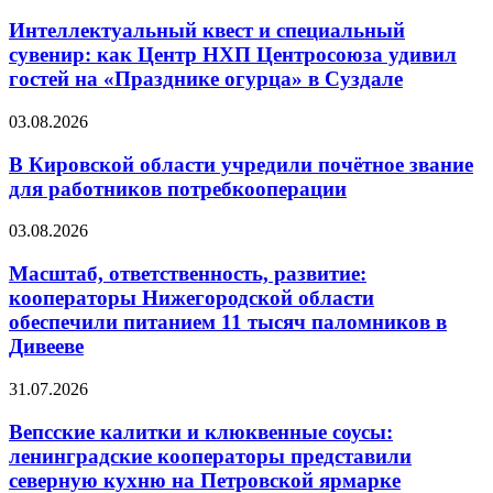
Интеллектуальный квест и специальный
сувенир: как Центр НХП Центросоюза удивил
гостей на «Празднике огурца» в Суздале
03.08.2026
В Кировской области учредили почётное звание
для работников потребкооперации
03.08.2026
Масштаб, ответственность, развитие:
кооператоры Нижегородской области
обеспечили питанием 11 тысяч паломников в
Дивееве
31.07.2026
Вепсские калитки и клюквенные соусы:
ленинградские кооператоры представили
северную кухню на Петровской ярмарке