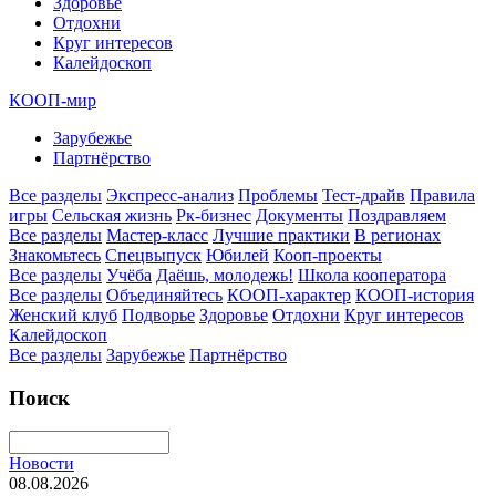
Здоровье
Отдохни
Круг интересов
Калейдоскоп
КООП-мир
Зарубежье
Партнёрство
Все разделы
Экспресс-анализ
Проблемы
Тест-драйв
Правила
игры
Сельская жизнь
Рк-бизнес
Документы
Поздравляем
Все разделы
Мастер-класс
Лучшие практики
В регионах
Знакомьтесь
Спецвыпуск
Юбилей
Кооп-проекты
Все разделы
Учёба
Даёшь, молодежь!
Школа кооператора
Все разделы
Объединяйтесь
КООП-характер
КООП-история
Женский клуб
Подворье
Здоровье
Отдохни
Круг интересов
Калейдоскоп
Все разделы
Зарубежье
Партнёрство
Поиск
Новости
08.08.2026