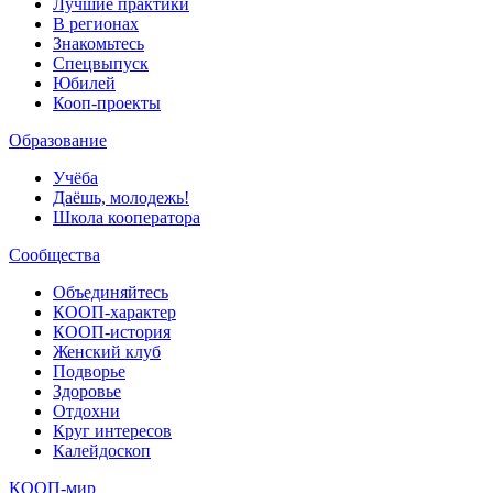
Лучшие практики
В регионах
Знакомьтесь
Спецвыпуск
Юбилей
Кооп-проекты
Образование
Учёба
Даёшь, молодежь!
Школа кооператора
Сообщества
Объединяйтесь
КООП-характер
КООП-история
Женский клуб
Подворье
Здоровье
Отдохни
Круг интересов
Калейдоскоп
КООП-мир