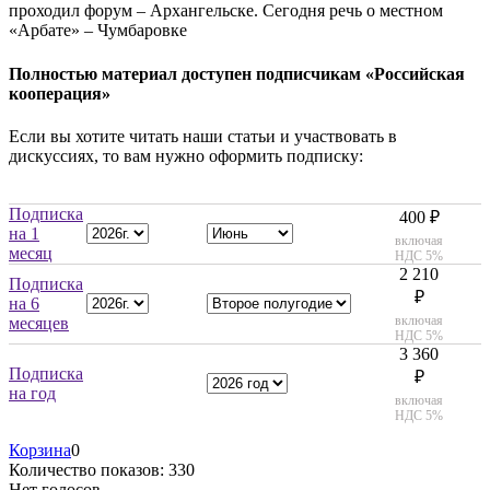
проходил форум – Архангельске. Сегодня речь о местном
«Арбате» – Чумбаровке
Полностью материал доступен подписчикам «Российская
кооперация»
Если вы хотите читать наши статьи и участвовать в
дискуссиях, то вам нужно оформить подписку:
Подписка
400 ₽
на 1
включая
месяц
НДС 5%
2 210
Подписка
₽
на 6
включая
месяцев
НДС 5%
3 360
Подписка
₽
на год
включая
НДС 5%
Корзина
0
Количество показов: 330
Нет голосов