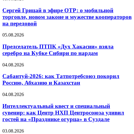
Сергей Грицай в эфире ОТР: о мобильной
торговле, новом законе и мужестве кооператоров
на передовой
05.08.2026
Председатель ПТПК «Дух Хакасии» взяла
серебро на Кубке Сибири по нардам
04.08.2026
Сабантуй-2026: как Татпотребсоюз покорил
Россию, Абхазию и Казахстан
04.08.2026
Интеллектуальный квест и специальный
сувенир: как Центр НХП Центросоюза удивил
гостей на «Празднике огурца» в Суздале
03.08.2026