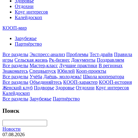
Здоровье
Отдохни
Круг интересов
Калейдоскоп
КООП-мир
Зарубежье
Партнёрство
Все разделы
Экспресс-анализ
Проблемы
Тест-драйв
Правила
игры
Сельская жизнь
Рк-бизнес
Документы
Поздравляем
Все разделы
Мастер-класс
Лучшие практики
В регионах
Знакомьтесь
Спецвыпуск
Юбилей
Кооп-проекты
Все разделы
Учёба
Даёшь, молодежь!
Школа кооператора
Все разделы
Объединяйтесь
КООП-характер
КООП-история
Женский клуб
Подворье
Здоровье
Отдохни
Круг интересов
Калейдоскоп
Все разделы
Зарубежье
Партнёрство
Поиск
Новости
07.08.2026