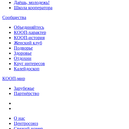
Даёшь, молодежь!
Школа кооператора
Сообщества
Объединяйтесь
КООП-характер
КООП-история
Женский клуб
Подворье
Здоровье
Отдохни
Круг интересов
Калейдоскоп
КООП-мир
Зарубежье
Партнёрство
О нас
Центросоюз
Свежий номер