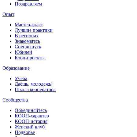
Поздравляем
Опыт
Мастер-класс
Лучшие практики
В регионах
Знакомьтесь
Спецвыпуск
Юбилей
Кооп-проекты
Образование
Учёба
Даёшь, молодежь!
Школа кооператора
Сообщества
Объединяйтесь
КООП-характер
КООП-история
Женский клуб
Подворье