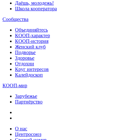
Даёшь, молодежь!
Школа кооператора
Сообщества
Объединяйтесь
КООП-характер
КООП-история
Женский клуб
Подворье
Здоровье
Отдохни
Круг интересов
Калейдоскоп
КООП-мир
Зарубежье
Партнёрство
О нас
Центросоюз
Свежий номер