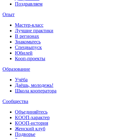
Поздравляем
Опыт
Мастер-класс
Лучшие практики
В регионах
Знакомьтесь
Спецвыпуск
Юбилей
Кооп-проекты
Образование
Учёба
Даёшь, молодежь!
Школа кооператора
Сообщества
Объединяйтесь
КООП-характер
КООП-история
Женский клуб
Подворье