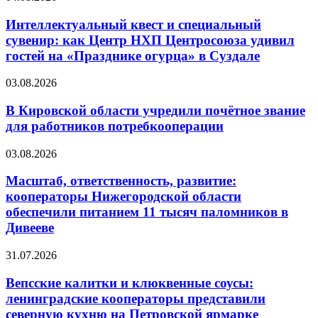
Интеллектуальный квест и специальный
сувенир: как Центр НХП Центросоюза удивил
гостей на «Празднике огурца» в Суздале
03.08.2026
В Кировской области учредили почётное звание
для работников потребкооперации
03.08.2026
Масштаб, ответственность, развитие:
кооператоры Нижегородской области
обеспечили питанием 11 тысяч паломников в
Дивееве
31.07.2026
Вепсские калитки и клюквенные соусы:
ленинградские кооператоры представили
северную кухню на Петровской ярмарке