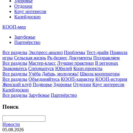
Здоровье
Отдохни
Круг интересов
Калейдоскоп
КООП-мир
Зарубежье
Партнёрство
Все разделы
Экспресс-анализ
Проблемы
Тест-драйв
Правила
игры
Сельская жизнь
Рк-бизнес
Документы
Поздравляем
Все разделы
Мастер-класс
Лучшие практики
В регионах
Знакомьтесь
Спецвыпуск
Юбилей
Кооп-проекты
Все разделы
Учёба
Даёшь, молодежь!
Школа кооператора
Все разделы
Объединяйтесь
КООП-характер
КООП-история
Женский клуб
Подворье
Здоровье
Отдохни
Круг интересов
Калейдоскоп
Все разделы
Зарубежье
Партнёрство
Поиск
Новости
05.08.2026