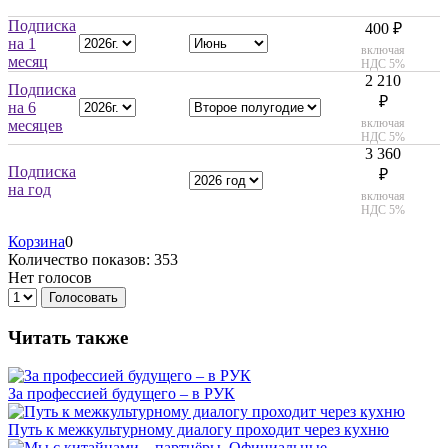
Подписка
400 ₽
на 1
включая
месяц
НДС 5%
2 210
Подписка
₽
на 6
включая
месяцев
НДС 5%
3 360
Подписка
₽
на год
включая
НДС 5%
Корзина
0
Количество показов: 353
Нет голосов
Голосовать
Читать также
За профессией будущего – в РУК
Путь к межкультурному диалогу проходит через кухню