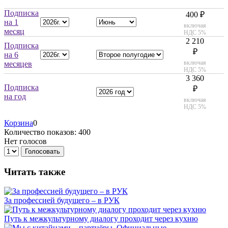
Подписка
400 ₽
на 1
включая
месяц
НДС 5%
2 210
Подписка
₽
на 6
включая
месяцев
НДС 5%
3 360
Подписка
₽
на год
включая
НДС 5%
Корзина
0
Количество показов: 400
Нет голосов
Голосовать
Читать также
За профессией будущего – в РУК
Путь к межкультурному диалогу проходит через кухню