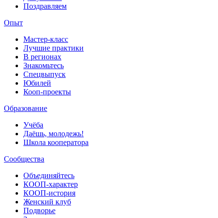
Поздравляем
Опыт
Мастер-класс
Лучшие практики
В регионах
Знакомьтесь
Спецвыпуск
Юбилей
Кооп-проекты
Образование
Учёба
Даёшь, молодежь!
Школа кооператора
Сообщества
Объединяйтесь
КООП-характер
КООП-история
Женский клуб
Подворье