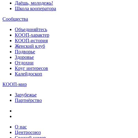
Даёшь, молодежь!
Школа кооператора
Сообщества
Объединяйтесь
КООП-характер
КООП-история
Женский клуб
Подворье
Здоровье
Отдохни
Круг интересов
Калейдоскоп
КООП-мир
Зарубежье
Партнёрство
О нас
Центросоюз
Свежий номер