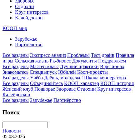
Здоровье
Отдохни
Круг интересов
Калейдоскоп
КООП-мир
Зарубежье
Партнёрство
Все разделы
Экспресс-анализ
Проблемы
Тест-драйв
Правила
игры
Сельская жизнь
Рк-бизнес
Документы
Поздравляем
Все разделы
Мастер-класс
Лучшие практики
В регионах
Знакомьтесь
Спецвыпуск
Юбилей
Кооп-проекты
Все разделы
Учёба
Даёшь, молодежь!
Школа кооператора
Все разделы
Объединяйтесь
КООП-характер
КООП-история
Женский клуб
Подворье
Здоровье
Отдохни
Круг интересов
Калейдоскоп
Все разделы
Зарубежье
Партнёрство
Поиск
Новости
05.08.2026