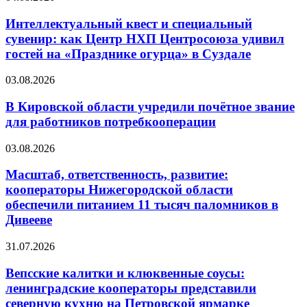
Интеллектуальный квест и специальный
сувенир: как Центр НХП Центросоюза удивил
гостей на «Празднике огурца» в Суздале
03.08.2026
В Кировской области учредили почётное звание
для работников потребкооперации
03.08.2026
Масштаб, ответственность, развитие:
кооператоры Нижегородской области
обеспечили питанием 11 тысяч паломников в
Дивееве
31.07.2026
Вепсские калитки и клюквенные соусы:
ленинградские кооператоры представили
северную кухню на Петровской ярмарке