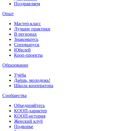
Поздравляем
Опыт
Мастер-класс
Лучшие практики
В регионах
Знакомьтесь
Спецвыпуск
Юбилей
Кооп-проекты
Образование
Учёба
Даёшь, молодежь!
Школа кооператора
Сообщества
Объединяйтесь
КООП-характер
КООП-история
Женский клуб
Подворье