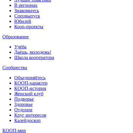
В регионах
Знакомьтесь
Спецвыпуск
Юбилей
Кооп-проекты
Образование
Учёба
Даёшь, молодежь!
Школа кооператора
Сообщества
Объединяйтесь
КООП-характер
КООП-история
Женский клуб
Подворье
Здоровье
Отдохни
Круг интересов
Калейдоскоп
КООП-мир