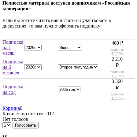
Полностью материал доступен подписчикам «Российская
кооперация»
Если вы хотите читать наши статьи и участвовать в
дискуссиях, то вам нужно оформить подписку:
Подписка
400 ₽
на 1
включая
месяц
НДС 5%
2 210
Подписка
₽
на 6
включая
месяцев
НДС 5%
3 360
Подписка
₽
на год
включая
НДС 5%
Корзина
0
Количество показов: 117
Нет голосов
Голосовать