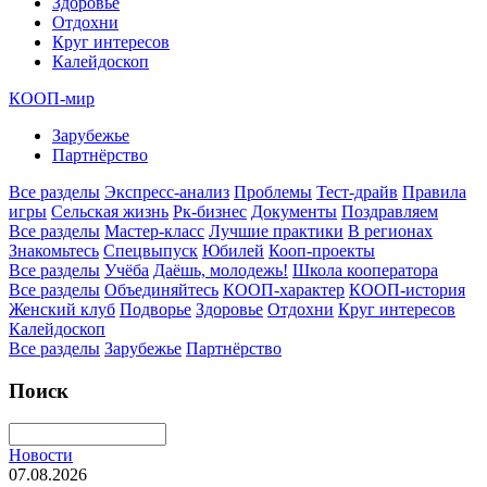
Здоровье
Отдохни
Круг интересов
Калейдоскоп
КООП-мир
Зарубежье
Партнёрство
Все разделы
Экспресс-анализ
Проблемы
Тест-драйв
Правила
игры
Сельская жизнь
Рк-бизнес
Документы
Поздравляем
Все разделы
Мастер-класс
Лучшие практики
В регионах
Знакомьтесь
Спецвыпуск
Юбилей
Кооп-проекты
Все разделы
Учёба
Даёшь, молодежь!
Школа кооператора
Все разделы
Объединяйтесь
КООП-характер
КООП-история
Женский клуб
Подворье
Здоровье
Отдохни
Круг интересов
Калейдоскоп
Все разделы
Зарубежье
Партнёрство
Поиск
Новости
07.08.2026