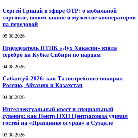
Сергей Грицай в эфире ОТР: о мобильной
торговле, новом законе и мужестве кооператоров
на передовой
05.08.2026
Председатель ПТПК «Дух Хакасии» взяла
серебро на Кубке Сибири по нардам
04.08.2026
Сабантуй-2026: как Татпотребсоюз покорил
Россию, Абхазию и Казахстан
04.08.2026
Интеллектуальный квест и специальный
сувенир: как Центр НХП Центросоюза удивил
гостей на «Празднике огурца» в Суздале
03.08.2026