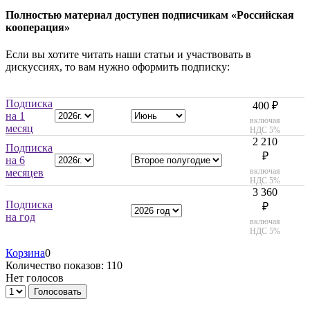
Полностью материал доступен подписчикам «Российская
кооперация»
Если вы хотите читать наши статьи и участвовать в
дискуссиях, то вам нужно оформить подписку:
Подписка
400 ₽
на 1
включая
месяц
НДС 5%
2 210
Подписка
₽
на 6
включая
месяцев
НДС 5%
3 360
Подписка
₽
на год
включая
НДС 5%
Корзина
0
Количество показов: 110
Нет голосов
Голосовать