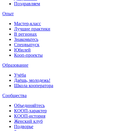
Поздравляем
Опыт
Мастер-класс
Лучшие практики
В регионах
Знакомьтесь
Спецвыпуск
Юбилей
Кооп-проекты
Образование
Учёба
Даёшь, молодежь!
Школа кооператора
Сообщества
Объединяйтесь
КООП-характер
КООП-история
Женский клуб
Подворье