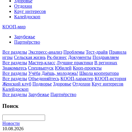
Здоровье
Отдохни
Круг интересов
Калейдоскоп
КООП-мир
Зарубежье
Партнёрство
Все разделы
Экспресс-анализ
Проблемы
Тест-драйв
Правила
игры
Сельская жизнь
Рк-бизнес
Документы
Поздравляем
Все разделы
Мастер-класс
Лучшие практики
В регионах
Знакомьтесь
Спецвыпуск
Юбилей
Кооп-проекты
Все разделы
Учёба
Даёшь, молодежь!
Школа кооператора
Все разделы
Объединяйтесь
КООП-характер
КООП-история
Женский клуб
Подворье
Здоровье
Отдохни
Круг интересов
Калейдоскоп
Все разделы
Зарубежье
Партнёрство
Поиск
Новости
10.08.2026