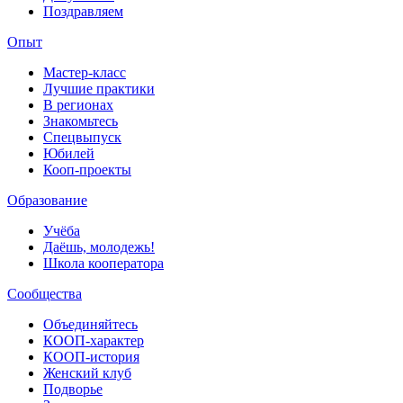
Поздравляем
Опыт
Мастер-класс
Лучшие практики
В регионах
Знакомьтесь
Спецвыпуск
Юбилей
Кооп-проекты
Образование
Учёба
Даёшь, молодежь!
Школа кооператора
Сообщества
Объединяйтесь
КООП-характер
КООП-история
Женский клуб
Подворье