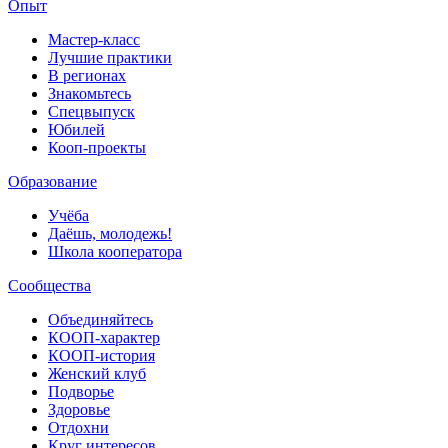
Опыт
Мастер-класс
Лучшие практики
В регионах
Знакомьтесь
Спецвыпуск
Юбилей
Кооп-проекты
Образование
Учёба
Даёшь, молодежь!
Школа кооператора
Сообщества
Объединяйтесь
КООП-характер
КООП-история
Женский клуб
Подворье
Здоровье
Отдохни
Круг интересов