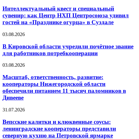
Интеллектуальный квест и специальный
сувенир: как Центр НХП Центросоюза удивил
гостей на «Празднике огурца» в Суздале
03.08.2026
В Кировской области учредили почётное звание
для работников потребкооперации
03.08.2026
Масштаб, ответственность, развитие:
кооператоры Нижегородской области
обеспечили питанием 11 тысяч паломников в
Дивееве
31.07.2026
Вепсские калитки и клюквенные соусы:
ленинградские кооператоры представили
северную кухню на Петровской ярмарке