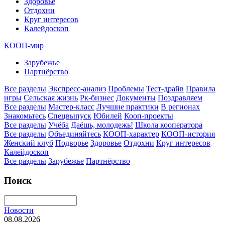
Здоровье
Отдохни
Круг интересов
Калейдоскоп
КООП-мир
Зарубежье
Партнёрство
Все разделы
Экспресс-анализ
Проблемы
Тест-драйв
Правила
игры
Сельская жизнь
Рк-бизнес
Документы
Поздравляем
Все разделы
Мастер-класс
Лучшие практики
В регионах
Знакомьтесь
Спецвыпуск
Юбилей
Кооп-проекты
Все разделы
Учёба
Даёшь, молодежь!
Школа кооператора
Все разделы
Объединяйтесь
КООП-характер
КООП-история
Женский клуб
Подворье
Здоровье
Отдохни
Круг интересов
Калейдоскоп
Все разделы
Зарубежье
Партнёрство
Поиск
Новости
08.08.2026