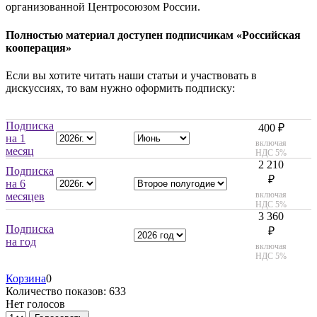
организованной Центросоюзом России.
Полностью материал доступен подписчикам «Российская
кооперация»
Если вы хотите читать наши статьи и участвовать в
дискуссиях, то вам нужно оформить подписку:
Подписка
400 ₽
на 1
включая
месяц
НДС 5%
2 210
Подписка
₽
на 6
включая
месяцев
НДС 5%
3 360
Подписка
₽
на год
включая
НДС 5%
Корзина
0
Количество показов: 633
Нет голосов