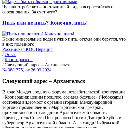
Чувашпотребсоюз – постояннный лидер всероссийского
соревнования. За счёт чего?
Пить или не пить? Конечно, пить!
Какие минеральные воды нужно пить, откуда они берутся, что
в них полезного
Российская КООПерация
/
Опыт
/
Кооп-проекты
/
Следующий адрес – Архангельск
№ 38(1375) от 26.09.2024
Следующий адрес – Архангельск
В ходе Международного форума потребительской кооперации
«Кооперация: ценим прошлое, созидая будущее» (Чебоксары)
состоялся видеомост с организаторами Международной
торгово-промышленной Маргаритинской ярмарки,
проходившей в эти же дни в Архангельской области.
Председатель Совета Центросоюза России Дмитрий Зубов и
губернатор Архангельской области Александр Цыбульский
обсудили идею о проведении в следующем году