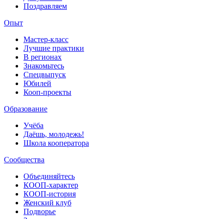
Поздравляем
Опыт
Мастер-класс
Лучшие практики
В регионах
Знакомьтесь
Спецвыпуск
Юбилей
Кооп-проекты
Образование
Учёба
Даёшь, молодежь!
Школа кооператора
Сообщества
Объединяйтесь
КООП-характер
КООП-история
Женский клуб
Подворье