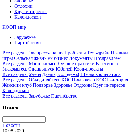
Здоровье
Отдохни
Круг интересов
Калейдоскоп
КООП-мир
Зарубежье
Партнёрство
Все разделы
Экспресс-анализ
Проблемы
Тест-драйв
Правила
игры
Сельская жизнь
Рк-бизнес
Документы
Поздравляем
Все разделы
Мастер-класс
Лучшие практики
В регионах
Знакомьтесь
Спецвыпуск
Юбилей
Кооп-проекты
Все разделы
Учёба
Даёшь, молодежь!
Школа кооператора
Все разделы
Объединяйтесь
КООП-характер
КООП-история
Женский клуб
Подворье
Здоровье
Отдохни
Круг интересов
Калейдоскоп
Все разделы
Зарубежье
Партнёрство
Поиск
Новости
10.08.2026