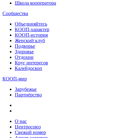
Школа кооператора
Сообщества
Объединяйтесь
КООП-характер
КООП-история
Женский клуб
Подворье
Здоровье
Отдохни
Круг интересов
Калейдоскоп
КООП-мир
Зарубежье
Партнёрство
О нас
Центросоюз
Свежий номер
Архив номеров