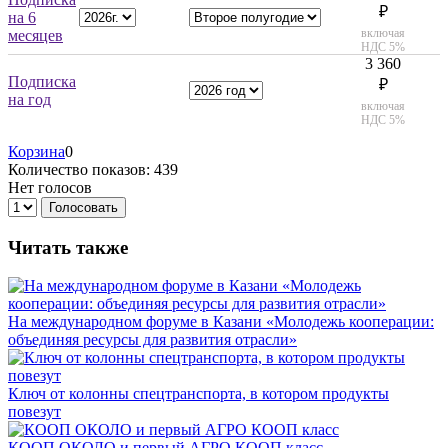
₽
на 6
включая
месяцев
НДС 5%
3 360
Подписка
₽
на год
включая
НДС 5%
Корзина
0
Количество показов: 439
Нет голосов
Голосовать
Читать также
На международном форуме в Казани «Молодежь кооперации:
объединяя ресурсы для развития отрасли»
Ключ от колонны спецтранспорта, в котором продукты
повезут
КООП ОКОЛО и первый АГРО КООП класс