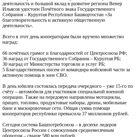
деятельность и большой вклад в развитие региона Венер
Ильясов удостоен Почётного знака Государственного
Собрания – Курултая Республики Башкортостан «За
благотворительность и активную общественную
деятельность».
Всего в этот день кооператорам были вручено множество
наград:
66 почётных грамот и благодарностей от Центросоюза РФ;
36 наград от Государственного Собрания – Курултая РБ;
30 наград от Министерства торговли и услуг РБ;
5 Благодарственных писем от командира войсковой части за
активную помощь в зоне СВО.
В день юбилея состоялась передача очередного – уже 15-го по
счёту – автомобиля для участников специальной военной
операции. Также на передовую направлены мотоциклы,
прицеп, топливо, продуктовые наборы, дроны, мобильные
бани и маскировочные сети. Общая сумма помощи
кооператоров республики превысила 37 миллионов рублей.
Сегодня система Башпотребсоюза – в десятке лидеров
Центросоюза России с совокупным среднемесячным
оборотом – свыше 580 млн рублей.