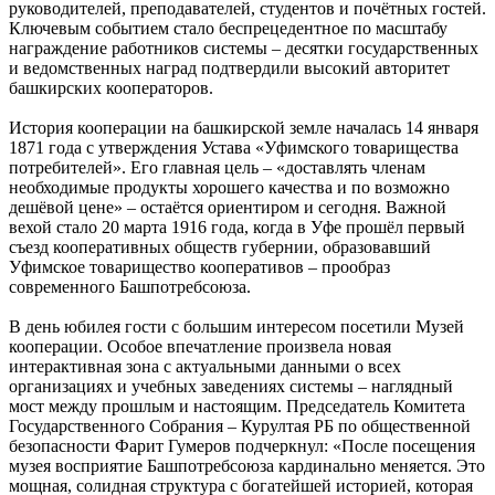
руководителей, преподавателей, студентов и почётных гостей.
Ключевым событием стало беспрецедентное по масштабу
награждение работников системы – десятки государственных
и ведомственных наград подтвердили высокий авторитет
башкирских кооператоров.
История кооперации на башкирской земле началась 14 января
1871 года с утверждения Устава «Уфимского товарищества
потребителей». Его главная цель – «доставлять членам
необходимые продукты хорошего качества и по возможно
дешёвой цене» – остаётся ориентиром и сегодня. Важной
вехой стало 20 марта 1916 года, когда в Уфе прошёл первый
съезд кооперативных обществ губернии, образовавший
Уфимское товарищество кооперативов – прообраз
современного Башпотребсоюза.
В день юбилея гости с большим интересом посетили Музей
кооперации. Особое впечатление произвела новая
интерактивная зона с актуальными данными о всех
организациях и учебных заведениях системы – наглядный
мост между прошлым и настоящим. Председатель Комитета
Государственного Собрания – Курултая РБ по общественной
безопасности Фарит Гумеров подчеркнул: «После посещения
музея восприятие Башпотребсоюза кардинально меняется. Это
мощная, солидная структура с богатейшей историей, которая