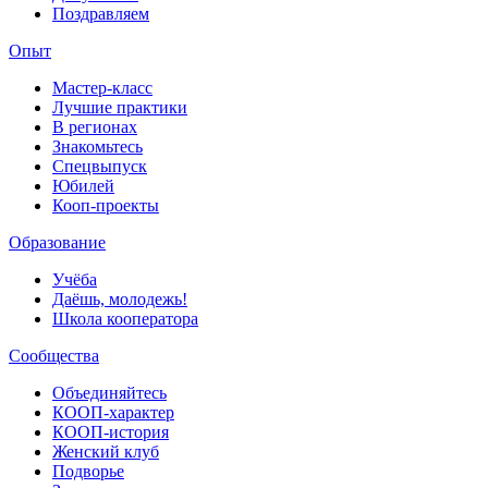
Поздравляем
Опыт
Мастер-класс
Лучшие практики
В регионах
Знакомьтесь
Спецвыпуск
Юбилей
Кооп-проекты
Образование
Учёба
Даёшь, молодежь!
Школа кооператора
Сообщества
Объединяйтесь
КООП-характер
КООП-история
Женский клуб
Подворье