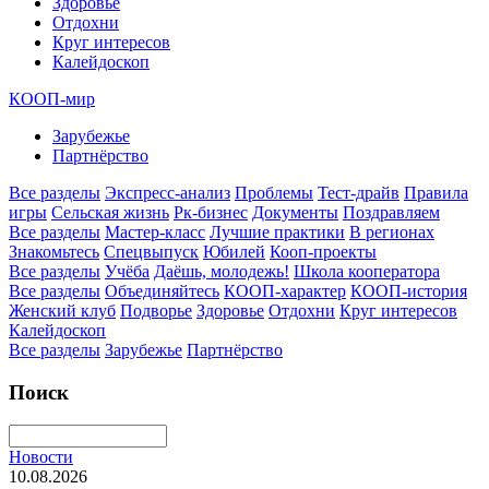
Здоровье
Отдохни
Круг интересов
Калейдоскоп
КООП-мир
Зарубежье
Партнёрство
Все разделы
Экспресс-анализ
Проблемы
Тест-драйв
Правила
игры
Сельская жизнь
Рк-бизнес
Документы
Поздравляем
Все разделы
Мастер-класс
Лучшие практики
В регионах
Знакомьтесь
Спецвыпуск
Юбилей
Кооп-проекты
Все разделы
Учёба
Даёшь, молодежь!
Школа кооператора
Все разделы
Объединяйтесь
КООП-характер
КООП-история
Женский клуб
Подворье
Здоровье
Отдохни
Круг интересов
Калейдоскоп
Все разделы
Зарубежье
Партнёрство
Поиск
Новости
10.08.2026