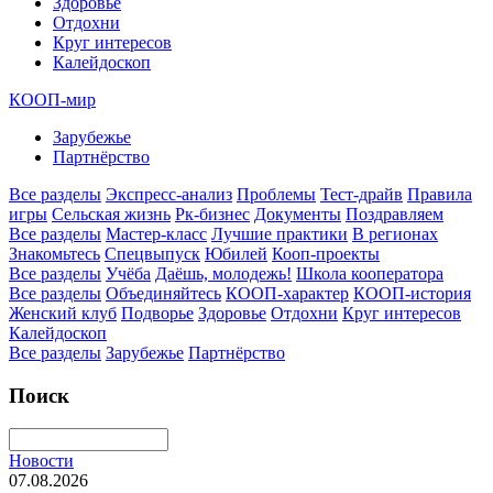
Здоровье
Отдохни
Круг интересов
Калейдоскоп
КООП-мир
Зарубежье
Партнёрство
Все разделы
Экспресс-анализ
Проблемы
Тест-драйв
Правила
игры
Сельская жизнь
Рк-бизнес
Документы
Поздравляем
Все разделы
Мастер-класс
Лучшие практики
В регионах
Знакомьтесь
Спецвыпуск
Юбилей
Кооп-проекты
Все разделы
Учёба
Даёшь, молодежь!
Школа кооператора
Все разделы
Объединяйтесь
КООП-характер
КООП-история
Женский клуб
Подворье
Здоровье
Отдохни
Круг интересов
Калейдоскоп
Все разделы
Зарубежье
Партнёрство
Поиск
Новости
07.08.2026