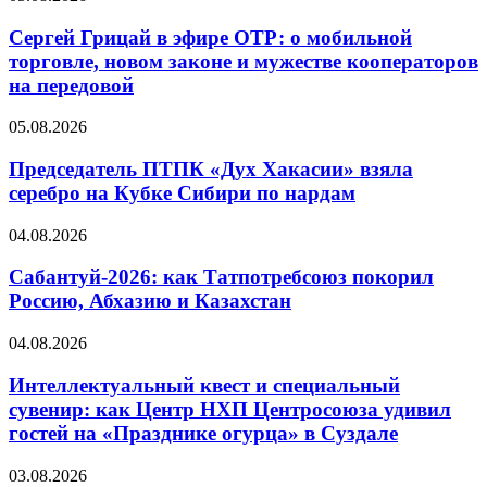
Сергей Грицай в эфире ОТР: о мобильной
торговле, новом законе и мужестве кооператоров
на передовой
05.08.2026
Председатель ПТПК «Дух Хакасии» взяла
серебро на Кубке Сибири по нардам
04.08.2026
Сабантуй-2026: как Татпотребсоюз покорил
Россию, Абхазию и Казахстан
04.08.2026
Интеллектуальный квест и специальный
сувенир: как Центр НХП Центросоюза удивил
гостей на «Празднике огурца» в Суздале
03.08.2026