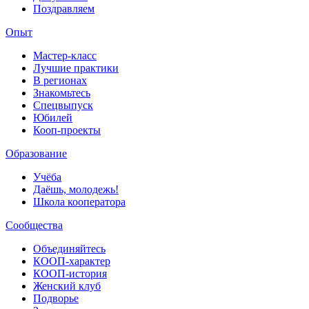
Поздравляем
Опыт
Мастер-класс
Лучшие практики
В регионах
Знакомьтесь
Спецвыпуск
Юбилей
Кооп-проекты
Образование
Учёба
Даёшь, молодежь!
Школа кооператора
Сообщества
Объединяйтесь
КООП-характер
КООП-история
Женский клуб
Подворье