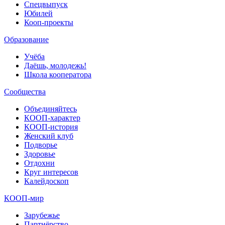
Спецвыпуск
Юбилей
Кооп-проекты
Образование
Учёба
Даёшь, молодежь!
Школа кооператора
Сообщества
Объединяйтесь
КООП-характер
КООП-история
Женский клуб
Подворье
Здоровье
Отдохни
Круг интересов
Калейдоскоп
КООП-мир
Зарубежье
Партнёрство