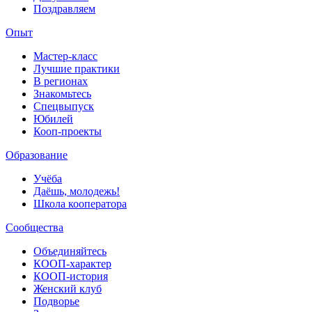
Поздравляем
Опыт
Мастер-класс
Лучшие практики
В регионах
Знакомьтесь
Спецвыпуск
Юбилей
Кооп-проекты
Образование
Учёба
Даёшь, молодежь!
Школа кооператора
Сообщества
Объединяйтесь
КООП-характер
КООП-история
Женский клуб
Подворье