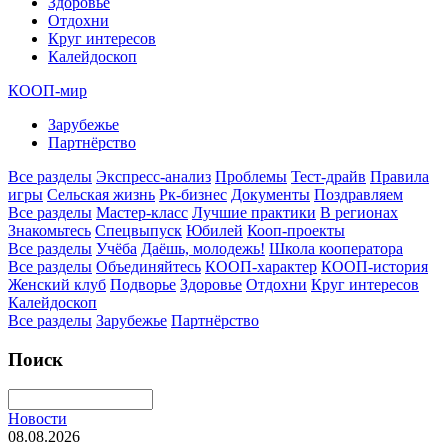
Здоровье
Отдохни
Круг интересов
Калейдоскоп
КООП-мир
Зарубежье
Партнёрство
Все разделы
Экспресс-анализ
Проблемы
Тест-драйв
Правила
игры
Сельская жизнь
Рк-бизнес
Документы
Поздравляем
Все разделы
Мастер-класс
Лучшие практики
В регионах
Знакомьтесь
Спецвыпуск
Юбилей
Кооп-проекты
Все разделы
Учёба
Даёшь, молодежь!
Школа кооператора
Все разделы
Объединяйтесь
КООП-характер
КООП-история
Женский клуб
Подворье
Здоровье
Отдохни
Круг интересов
Калейдоскоп
Все разделы
Зарубежье
Партнёрство
Поиск
Новости
08.08.2026