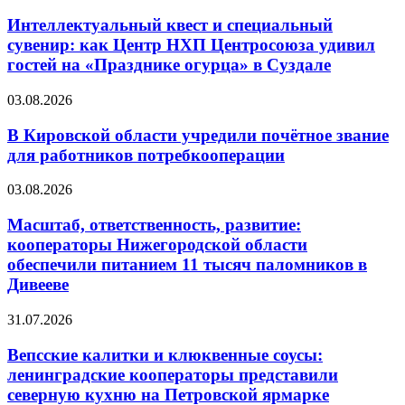
Интеллектуальный квест и специальный
сувенир: как Центр НХП Центросоюза удивил
гостей на «Празднике огурца» в Суздале
03.08.2026
В Кировской области учредили почётное звание
для работников потребкооперации
03.08.2026
Масштаб, ответственность, развитие:
кооператоры Нижегородской области
обеспечили питанием 11 тысяч паломников в
Дивееве
31.07.2026
Вепсские калитки и клюквенные соусы:
ленинградские кооператоры представили
северную кухню на Петровской ярмарке