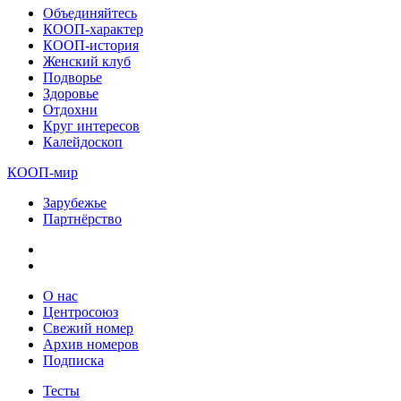
Объединяйтесь
КООП-характер
КООП-история
Женский клуб
Подворье
Здоровье
Отдохни
Круг интересов
Калейдоскоп
КООП-мир
Зарубежье
Партнёрство
О нас
Центросоюз
Свежий номер
Архив номеров
Подписка
Тесты