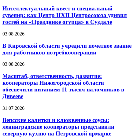
Интеллектуальный квест и специальный
сувенир: как Центр НХП Центросоюза удивил
гостей на «Празднике огурца» в Суздале
03.08.2026
В Кировской области учредили почётное звание
для работников потребкооперации
03.08.2026
Масштаб, ответственность, развитие:
кооператоры Нижегородской области
обеспечили питанием 11 тысяч паломников в
Дивееве
31.07.2026
Вепсские калитки и клюквенные соусы:
ленинградские кооператоры представили
северную кухню на Петровской ярмарке