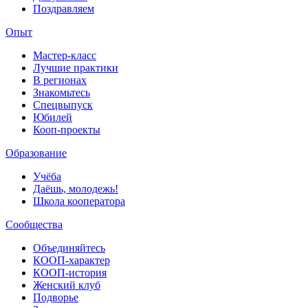
Поздравляем
Опыт
Мастер-класс
Лучшие практики
В регионах
Знакомьтесь
Спецвыпуск
Юбилей
Кооп-проекты
Образование
Учёба
Даёшь, молодежь!
Школа кооператора
Сообщества
Объединяйтесь
КООП-характер
КООП-история
Женский клуб
Подворье