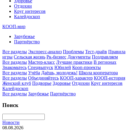
Здоровье
Отдохни
Круг интересов
Калейдоскоп
КООП-мир
Зарубежье
Партнёрство
Все разделы
Экспресс-анализ
Проблемы
Тест-драйв
Правила
игры
Сельская жизнь
Рк-бизнес
Документы
Поздравляем
Все разделы
Мастер-класс
Лучшие практики
В регионах
Знакомьтесь
Спецвыпуск
Юбилей
Кооп-проекты
Все разделы
Учёба
Даёшь, молодежь!
Школа кооператора
Все разделы
Объединяйтесь
КООП-характер
КООП-история
Женский клуб
Подворье
Здоровье
Отдохни
Круг интересов
Калейдоскоп
Все разделы
Зарубежье
Партнёрство
Поиск
Новости
08.08.2026