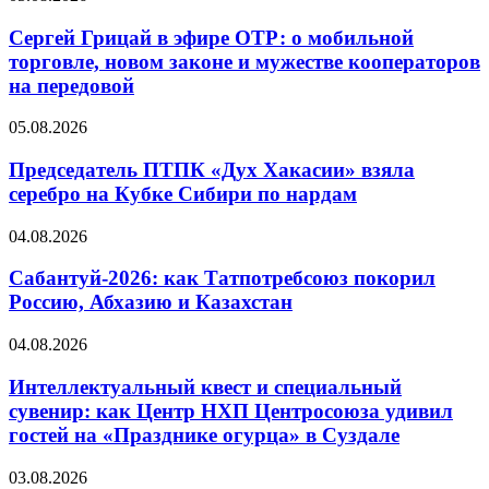
Сергей Грицай в эфире ОТР: о мобильной
торговле, новом законе и мужестве кооператоров
на передовой
05.08.2026
Председатель ПТПК «Дух Хакасии» взяла
серебро на Кубке Сибири по нардам
04.08.2026
Сабантуй-2026: как Татпотребсоюз покорил
Россию, Абхазию и Казахстан
04.08.2026
Интеллектуальный квест и специальный
сувенир: как Центр НХП Центросоюза удивил
гостей на «Празднике огурца» в Суздале
03.08.2026