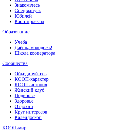
Знакомьтесь
Спецвыпуск
Юбилей
Кооп-проекты
Образование
Учёба
Даёшь, молодежь!
Школа кооператора
Сообщества
Объединяйтесь
КООП-характер
КООП-история
Женский клуб
Подворье
Здоровье
Отдохни
Круг интересов
Калейдоскоп
КООП-мир