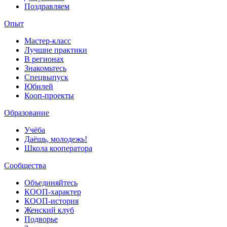
Поздравляем
Опыт
Мастер-класс
Лучшие практики
В регионах
Знакомьтесь
Спецвыпуск
Юбилей
Кооп-проекты
Образование
Учёба
Даёшь, молодежь!
Школа кооператора
Сообщества
Объединяйтесь
КООП-характер
КООП-история
Женский клуб
Подворье