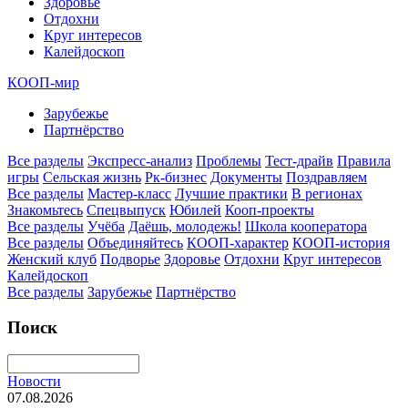
Здоровье
Отдохни
Круг интересов
Калейдоскоп
КООП-мир
Зарубежье
Партнёрство
Все разделы
Экспресс-анализ
Проблемы
Тест-драйв
Правила
игры
Сельская жизнь
Рк-бизнес
Документы
Поздравляем
Все разделы
Мастер-класс
Лучшие практики
В регионах
Знакомьтесь
Спецвыпуск
Юбилей
Кооп-проекты
Все разделы
Учёба
Даёшь, молодежь!
Школа кооператора
Все разделы
Объединяйтесь
КООП-характер
КООП-история
Женский клуб
Подворье
Здоровье
Отдохни
Круг интересов
Калейдоскоп
Все разделы
Зарубежье
Партнёрство
Поиск
Новости
07.08.2026