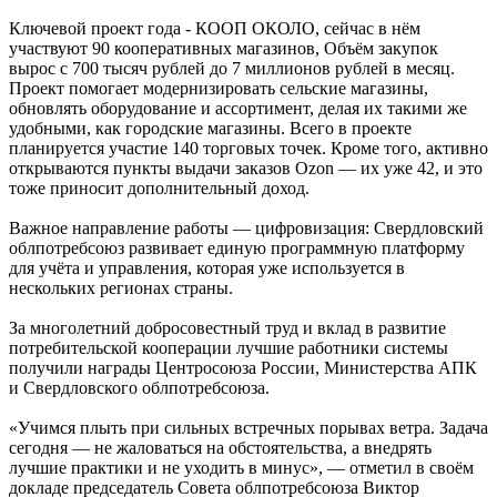
Ключевой проект года - КООП ОКОЛО, сейчас в нём
участвуют 90 кооперативных магазинов, Объём закупок
вырос с 700 тысяч рублей до 7 миллионов рублей в месяц.
Проект помогает модернизировать сельские магазины,
обновлять оборудование и ассортимент, делая их такими же
удобными, как городские магазины. Всего в проекте
планируется участие 140 торговых точек. Кроме того, активно
открываются пункты выдачи заказов Ozon — их уже 42, и это
тоже приносит дополнительный доход.
Важное направление работы — цифровизация: Свердловский
облпотребсоюз развивает единую программную платформу
для учёта и управления, которая уже используется в
нескольких регионах страны.
За многолетний добросовестный труд и вклад в развитие
потребительской кооперации лучшие работники системы
получили награды Центросоюза России, Министерства АПК
и Свердловского облпотребсоюза.
«Учимся плыть при сильных встречных порывах ветра. Задача
сегодня — не жаловаться на обстоятельства, а внедрять
лучшие практики и не уходить в минус», — отметил в своём
докладе председатель Совета облпотребсоюза Виктор