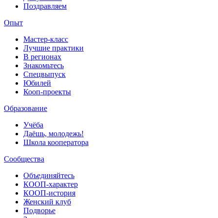
Поздравляем
Опыт
Мастер-класс
Лучшие практики
В регионах
Знакомьтесь
Спецвыпуск
Юбилей
Кооп-проекты
Образование
Учёба
Даёшь, молодежь!
Школа кооператора
Сообщества
Объединяйтесь
КООП-характер
КООП-история
Женский клуб
Подворье