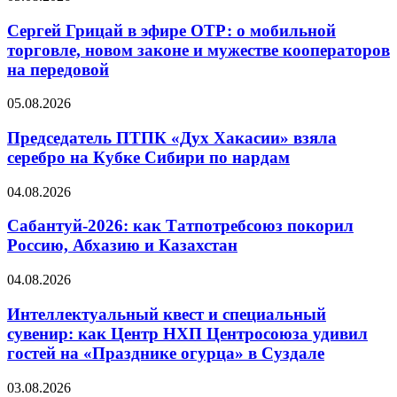
Сергей Грицай в эфире ОТР: о мобильной
торговле, новом законе и мужестве кооператоров
на передовой
05.08.2026
Председатель ПТПК «Дух Хакасии» взяла
серебро на Кубке Сибири по нардам
04.08.2026
Сабантуй-2026: как Татпотребсоюз покорил
Россию, Абхазию и Казахстан
04.08.2026
Интеллектуальный квест и специальный
сувенир: как Центр НХП Центросоюза удивил
гостей на «Празднике огурца» в Суздале
03.08.2026