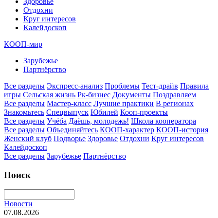
Здоровье
Отдохни
Круг интересов
Калейдоскоп
КООП-мир
Зарубежье
Партнёрство
Все разделы
Экспресс-анализ
Проблемы
Тест-драйв
Правила
игры
Сельская жизнь
Рк-бизнес
Документы
Поздравляем
Все разделы
Мастер-класс
Лучшие практики
В регионах
Знакомьтесь
Спецвыпуск
Юбилей
Кооп-проекты
Все разделы
Учёба
Даёшь, молодежь!
Школа кооператора
Все разделы
Объединяйтесь
КООП-характер
КООП-история
Женский клуб
Подворье
Здоровье
Отдохни
Круг интересов
Калейдоскоп
Все разделы
Зарубежье
Партнёрство
Поиск
Новости
07.08.2026