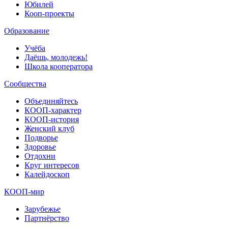
Юбилей
Кооп-проекты
Образование
Учёба
Даёшь, молодежь!
Школа кооператора
Сообщества
Объединяйтесь
КООП-характер
КООП-история
Женский клуб
Подворье
Здоровье
Отдохни
Круг интересов
Калейдоскоп
КООП-мир
Зарубежье
Партнёрство