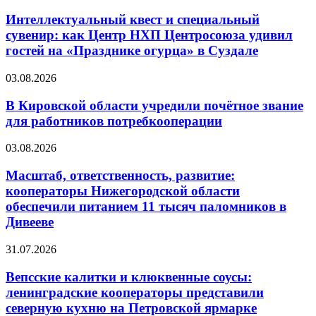
Интеллектуальный квест и специальный
сувенир: как Центр НХП Центросоюза удивил
гостей на «Празднике огурца» в Суздале
03.08.2026
В Кировской области учредили почётное звание
для работников потребкооперации
03.08.2026
Масштаб, ответственность, развитие:
кооператоры Нижегородской области
обеспечили питанием 11 тысяч паломников в
Дивееве
31.07.2026
Вепсские калитки и клюквенные соусы:
ленинградские кооператоры представили
северную кухню на Петровской ярмарке