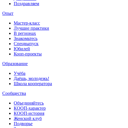
Поздравляем
Опыт
Мастер-класс
Лучшие практики
В регионах
Знакомьтесь
Спецвыпуск
Юбилей
Кооп-проекты
Образование
Учёба
Даёшь, молодежь!
Школа кооператора
Сообщества
Объединяйтесь
КООП-характер
КООП-история
Женский клуб
Подворье