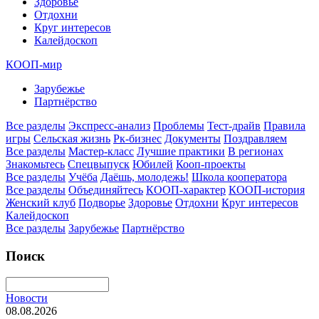
Здоровье
Отдохни
Круг интересов
Калейдоскоп
КООП-мир
Зарубежье
Партнёрство
Все разделы
Экспресс-анализ
Проблемы
Тест-драйв
Правила
игры
Сельская жизнь
Рк-бизнес
Документы
Поздравляем
Все разделы
Мастер-класс
Лучшие практики
В регионах
Знакомьтесь
Спецвыпуск
Юбилей
Кооп-проекты
Все разделы
Учёба
Даёшь, молодежь!
Школа кооператора
Все разделы
Объединяйтесь
КООП-характер
КООП-история
Женский клуб
Подворье
Здоровье
Отдохни
Круг интересов
Калейдоскоп
Все разделы
Зарубежье
Партнёрство
Поиск
Новости
08.08.2026