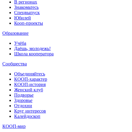
В регионах
Знакомьтесь
Спецвыпуск
Юбилей
Кооп-проекты
Образование
Учёба
Даёшь, молодежь!
Школа кооператора
Сообщества
Объединяйтесь
КООП-характер
КООП-история
Женский клуб
Подворье
Здоровье
Отдохни
Круг интересов
Калейдоскоп
КООП-мир