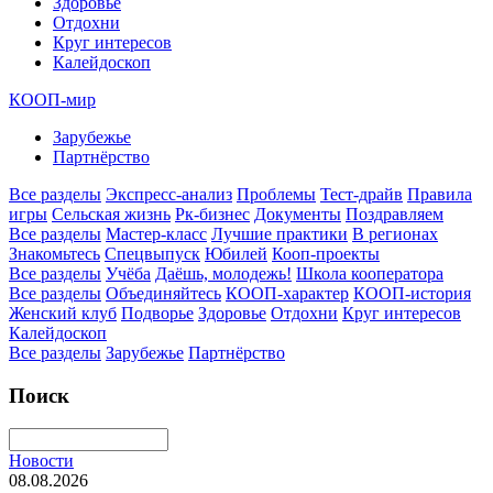
Здоровье
Отдохни
Круг интересов
Калейдоскоп
КООП-мир
Зарубежье
Партнёрство
Все разделы
Экспресс-анализ
Проблемы
Тест-драйв
Правила
игры
Сельская жизнь
Рк-бизнес
Документы
Поздравляем
Все разделы
Мастер-класс
Лучшие практики
В регионах
Знакомьтесь
Спецвыпуск
Юбилей
Кооп-проекты
Все разделы
Учёба
Даёшь, молодежь!
Школа кооператора
Все разделы
Объединяйтесь
КООП-характер
КООП-история
Женский клуб
Подворье
Здоровье
Отдохни
Круг интересов
Калейдоскоп
Все разделы
Зарубежье
Партнёрство
Поиск
Новости
08.08.2026