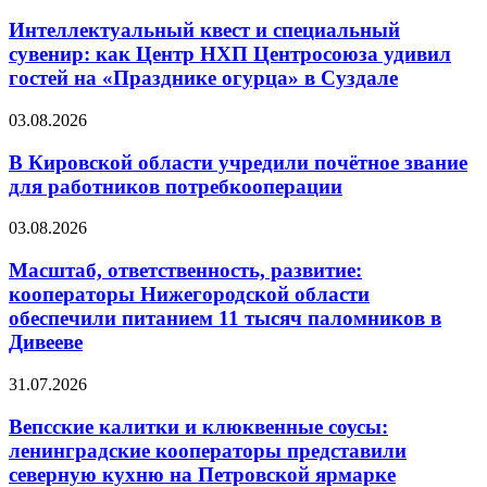
Интеллектуальный квест и специальный
сувенир: как Центр НХП Центросоюза удивил
гостей на «Празднике огурца» в Суздале
03.08.2026
В Кировской области учредили почётное звание
для работников потребкооперации
03.08.2026
Масштаб, ответственность, развитие:
кооператоры Нижегородской области
обеспечили питанием 11 тысяч паломников в
Дивееве
31.07.2026
Вепсские калитки и клюквенные соусы:
ленинградские кооператоры представили
северную кухню на Петровской ярмарке