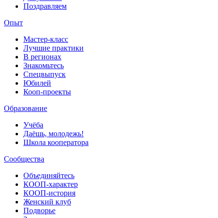
Поздравляем
Опыт
Мастер-класс
Лучшие практики
В регионах
Знакомьтесь
Спецвыпуск
Юбилей
Кооп-проекты
Образование
Учёба
Даёшь, молодежь!
Школа кооператора
Сообщества
Объединяйтесь
КООП-характер
КООП-история
Женский клуб
Подворье