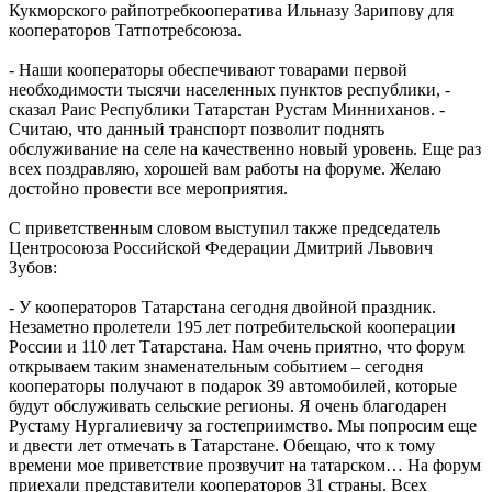
Кукморского райпотребкооператива Ильназу Зарипову для
кооператоров Татпотребсоюза.
- Наши кооператоры обеспечивают товарами первой
необходимости тысячи населенных пунктов республики, -
сказал Раис Республики Татарстан Рустам Минниханов. -
Считаю, что данный транспорт позволит поднять
обслуживание на селе на качественно новый уровень. Еще раз
всех поздравляю, хорошей вам работы на форуме. Желаю
достойно провести все мероприятия.
С приветственным словом выступил также председатель
Центросоюза Российской Федерации Дмитрий Львович
Зубов:
- У кооператоров Татарстана сегодня двойной праздник.
Незаметно пролетели 195 лет потребительской кооперации
России и 110 лет Татарстана. Нам очень приятно, что форум
открываем таким знаменательным событием – сегодня
кооператоры получают в подарок 39 автомобилей, которые
будут обслуживать сельские регионы. Я очень благодарен
Рустаму Нургалиевичу за гостеприимство. Мы попросим еще
и двести лет отмечать в Татарстане. Обещаю, что к тому
времени мое приветствие прозвучит на татарском… На форум
приехали представители кооператоров 31 страны. Всех