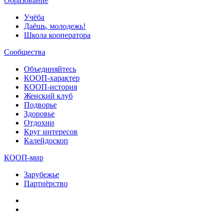
Образование
Учёба
Даёшь, молодежь!
Школа кооператора
Сообщества
Объединяйтесь
КООП-характер
КООП-история
Женский клуб
Подворье
Здоровье
Отдохни
Круг интересов
Калейдоскоп
КООП-мир
Зарубежье
Партнёрство