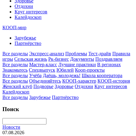
Здоровье
Отдохни
Круг интересов
Калейдоскоп
КООП-мир
Зарубежье
Партнёрство
Все разделы
Экспресс-анализ
Проблемы
Тест-драйв
Правила
игры
Сельская жизнь
Рк-бизнес
Документы
Поздравляем
Все разделы
Мастер-класс
Лучшие практики
В регионах
Знакомьтесь
Спецвыпуск
Юбилей
Кооп-проекты
Все разделы
Учёба
Даёшь, молодежь!
Школа кооператора
Все разделы
Объединяйтесь
КООП-характер
КООП-история
Женский клуб
Подворье
Здоровье
Отдохни
Круг интересов
Калейдоскоп
Все разделы
Зарубежье
Партнёрство
Поиск
Новости
07.08.2026