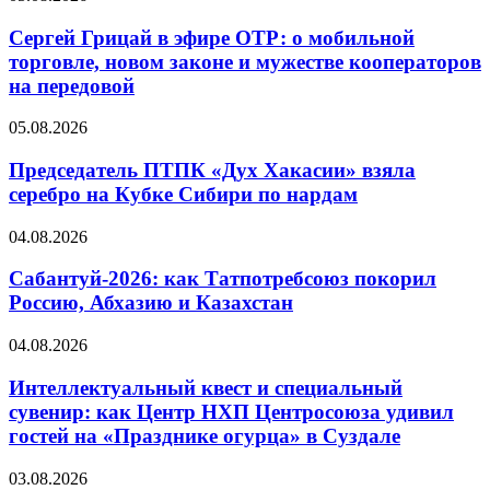
Сергей Грицай в эфире ОТР: о мобильной
торговле, новом законе и мужестве кооператоров
на передовой
05.08.2026
Председатель ПТПК «Дух Хакасии» взяла
серебро на Кубке Сибири по нардам
04.08.2026
Сабантуй-2026: как Татпотребсоюз покорил
Россию, Абхазию и Казахстан
04.08.2026
Интеллектуальный квест и специальный
сувенир: как Центр НХП Центросоюза удивил
гостей на «Празднике огурца» в Суздале
03.08.2026