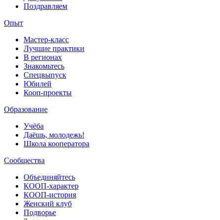
Поздравляем
Опыт
Мастер-класс
Лучшие практики
В регионах
Знакомьтесь
Спецвыпуск
Юбилей
Кооп-проекты
Образование
Учёба
Даёшь, молодежь!
Школа кооператора
Сообщества
Объединяйтесь
КООП-характер
КООП-история
Женский клуб
Подворье