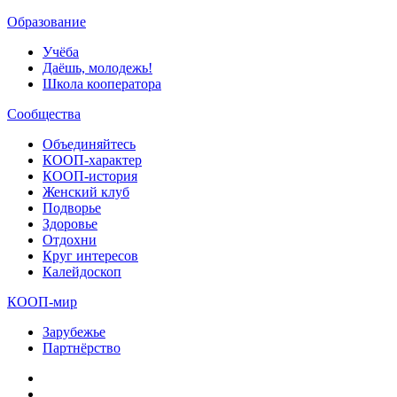
Образование
Учёба
Даёшь, молодежь!
Школа кооператора
Сообщества
Объединяйтесь
КООП-характер
КООП-история
Женский клуб
Подворье
Здоровье
Отдохни
Круг интересов
Калейдоскоп
КООП-мир
Зарубежье
Партнёрство