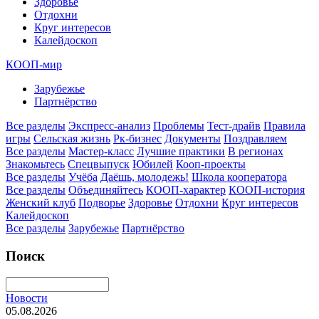
Здоровье
Отдохни
Круг интересов
Калейдоскоп
КООП-мир
Зарубежье
Партнёрство
Все разделы
Экспресс-анализ
Проблемы
Тест-драйв
Правила
игры
Сельская жизнь
Рк-бизнес
Документы
Поздравляем
Все разделы
Мастер-класс
Лучшие практики
В регионах
Знакомьтесь
Спецвыпуск
Юбилей
Кооп-проекты
Все разделы
Учёба
Даёшь, молодежь!
Школа кооператора
Все разделы
Объединяйтесь
КООП-характер
КООП-история
Женский клуб
Подворье
Здоровье
Отдохни
Круг интересов
Калейдоскоп
Все разделы
Зарубежье
Партнёрство
Поиск
Новости
05.08.2026