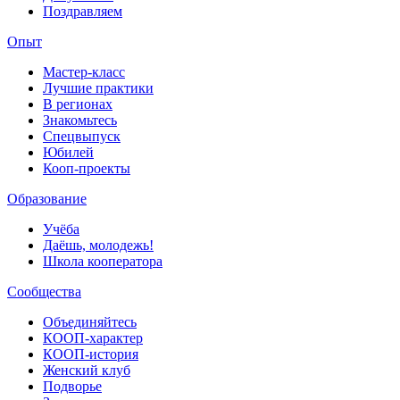
Поздравляем
Опыт
Мастер-класс
Лучшие практики
В регионах
Знакомьтесь
Спецвыпуск
Юбилей
Кооп-проекты
Образование
Учёба
Даёшь, молодежь!
Школа кооператора
Сообщества
Объединяйтесь
КООП-характер
КООП-история
Женский клуб
Подворье