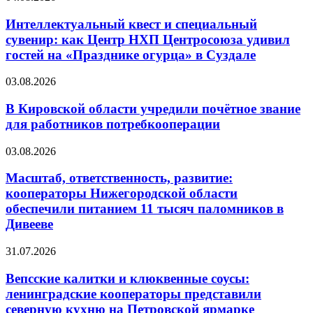
Интеллектуальный квест и специальный
сувенир: как Центр НХП Центросоюза удивил
гостей на «Празднике огурца» в Суздале
03.08.2026
В Кировской области учредили почётное звание
для работников потребкооперации
03.08.2026
Масштаб, ответственность, развитие:
кооператоры Нижегородской области
обеспечили питанием 11 тысяч паломников в
Дивееве
31.07.2026
Вепсские калитки и клюквенные соусы:
ленинградские кооператоры представили
северную кухню на Петровской ярмарке