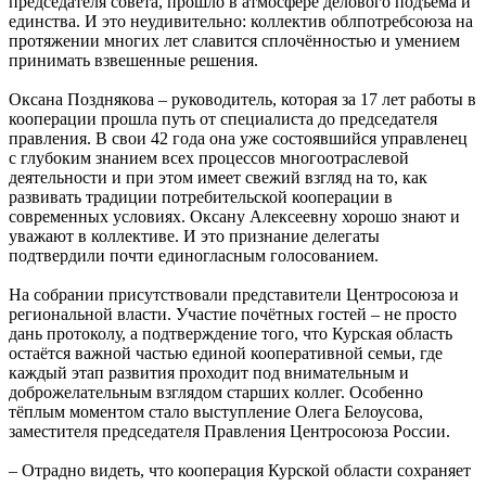
председателя совета, прошло в атмосфере делового подъёма и
единства. И это неудивительно: коллектив облпотребсоюза на
протяжении многих лет славится сплочённостью и умением
принимать взвешенные решения.
Оксана Позднякова – руководитель, которая за 17 лет работы в
кооперации прошла путь от специалиста до председателя
правления. В свои 42 года она уже состоявшийся управленец
с глубоким знанием всех процессов многоотраслевой
деятельности и при этом имеет свежий взгляд на то, как
развивать традиции потребительской кооперации в
современных условиях. Оксану Алексеевну хорошо знают и
уважают в коллективе. И это признание делегаты
подтвердили почти единогласным голосованием.
На собрании присутствовали представители Центросоюза и
региональной власти. Участие почётных гостей – не просто
дань протоколу, а подтверждение того, что Курская область
остаётся важной частью единой кооперативной семьи, где
каждый этап развития проходит под внимательным и
доброжелательным взглядом старших коллег. Особенно
тёплым моментом стало выступление Олега Белоусова,
заместителя председателя Правления Центросоюза России.
– Отрадно видеть, что кооперация Курской области сохраняет