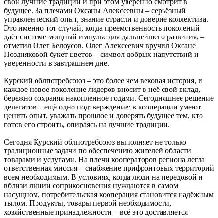
свои лучшие традиции и при этом уверенно смотрит в
будущее. За плечами Оксаны Алексеевны – серьёзный
управленческий опыт, знание отрасли и доверие коллектива.
Это именно тот случай, когда преемственность поколений
даёт системе мощный импульс для дальнейшего развития, –
отметил Олег Белоусов. Олег Алексеевич вручил Оксане
Поздняковой букет цветов – символ добрых напутствий и
уверенности в завтрашнем дне.
Курский облпотребсоюз – это более чем вековая история, и
каждое новое поколение лидеров вносит в неё свой вклад,
бережно сохраняя накопленное годами. Сегодняшнее решение
делегатов – ещё одно подтверждение: в кооперации умеют
ценить опыт, уважать прошлое и доверять будущее тем, кто
готов его строить, опираясь на лучшие традиции.
Сегодня Курский облпотребсоюз выполняет не только
традиционные задачи по обеспечению жителей области
товарами и услугами. На плечи кооператоров региона легла
ответственная миссия – снабжение прифронтовых территорий
всем необходимым. В условиях, когда люди на передовой и
вблизи линии соприкосновения нуждаются в самом
насущном, потребительская кооперация становится надёжным
тылом. Продукты, товары первой необходимости,
хозяйственные принадлежности – всё это доставляется