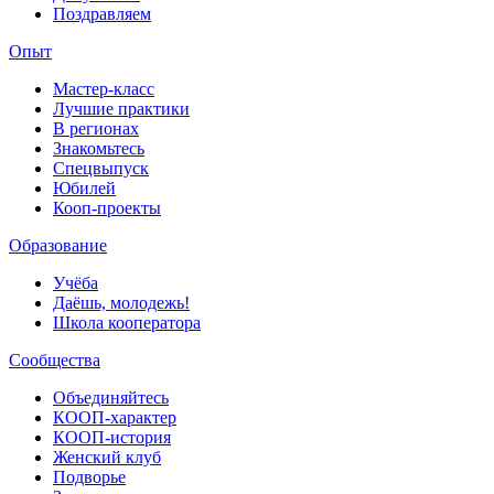
Поздравляем
Опыт
Мастер-класс
Лучшие практики
В регионах
Знакомьтесь
Спецвыпуск
Юбилей
Кооп-проекты
Образование
Учёба
Даёшь, молодежь!
Школа кооператора
Сообщества
Объединяйтесь
КООП-характер
КООП-история
Женский клуб
Подворье