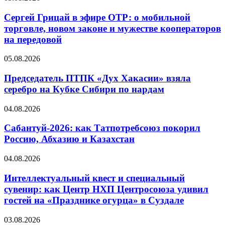
Сергей Грицай в эфире ОТР: о мобильной
торговле, новом законе и мужестве кооператоров
на передовой
05.08.2026
Председатель ПТПК «Дух Хакасии» взяла
серебро на Кубке Сибири по нардам
04.08.2026
Сабантуй-2026: как Татпотребсоюз покорил
Россию, Абхазию и Казахстан
04.08.2026
Интеллектуальный квест и специальный
сувенир: как Центр НХП Центросоюза удивил
гостей на «Празднике огурца» в Суздале
03.08.2026