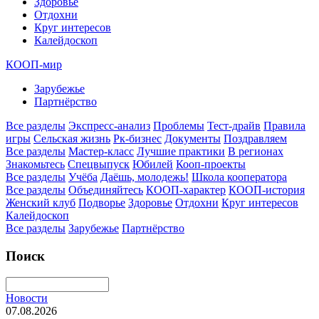
Здоровье
Отдохни
Круг интересов
Калейдоскоп
КООП-мир
Зарубежье
Партнёрство
Все разделы
Экспресс-анализ
Проблемы
Тест-драйв
Правила
игры
Сельская жизнь
Рк-бизнес
Документы
Поздравляем
Все разделы
Мастер-класс
Лучшие практики
В регионах
Знакомьтесь
Спецвыпуск
Юбилей
Кооп-проекты
Все разделы
Учёба
Даёшь, молодежь!
Школа кооператора
Все разделы
Объединяйтесь
КООП-характер
КООП-история
Женский клуб
Подворье
Здоровье
Отдохни
Круг интересов
Калейдоскоп
Все разделы
Зарубежье
Партнёрство
Поиск
Новости
07.08.2026