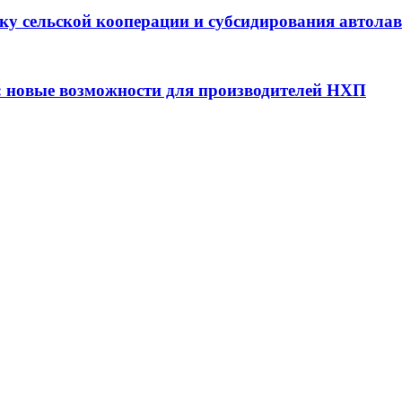
ку сельской кооперации и субсидирования автола
: новые возможности для производителей НХП