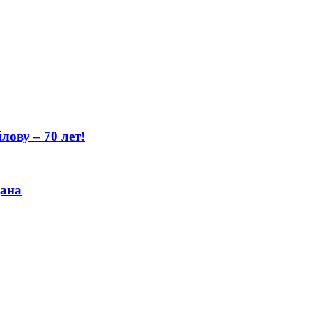
ову – 70 лет!
цана