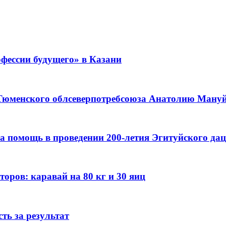
фессии будущего» в Казани
 Тюменского облсеверпотребсоюза Анатолию Мануйл
а помощь в проведении 200-летия Эгитуйского да
оров: каравай на 80 кг и 30 яиц
ть за результат