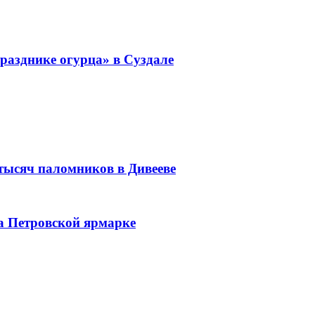
разднике огурца» в Суздале
 тысяч паломников в Дивееве
а Петровской ярмарке