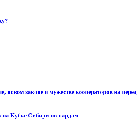
ку?
е, новом законе и мужестве кооператоров на пере
о на Кубке Сибири по нардам