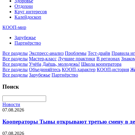
Здоровье
Отдохни
Круг интересов
Калейдоскоп
КООП-мир
Зарубежье
Партнёрство
Все разделы
Экспресс-анализ
Проблемы
Тест-драйв
Правила и
Все разделы
Мастер-класс
Лучшие практики
В регионах
Знаком
Все разделы
Учёба
Даёшь, молодежь!
Школа кооператора
Все разделы
Объединяйтесь
КООП-характер
КООП-история
Ж
Все разделы
Зарубежье
Партнёрство
Поиск
Новости
07.08.2026
Кооператоры Тывы открывают третью смену в де
07.08.2026