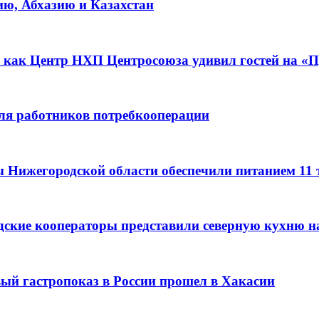
ию, Абхазию и Казахстан
 как Центр НХП Центросоюза удивил гостей на «П
для работников потребкооперации
ы Нижегородской области обеспечили питанием 11
дские кооператоры представили северную кухню н
вый гастропоказ в России прошел в Хакасии