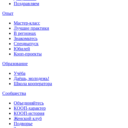
Поздравляем
Опыт
Мастер-класс
Лучшие практики
В регионах
Знакомьтесь
Спецвыпуск
Юбилей
Кооп-проекты
Образование
Учёба
Даёшь, молодежь!
Школа кооператора
Сообщества
Объединяйтесь
КООП-характер
КООП-история
Женский клуб
Подворье