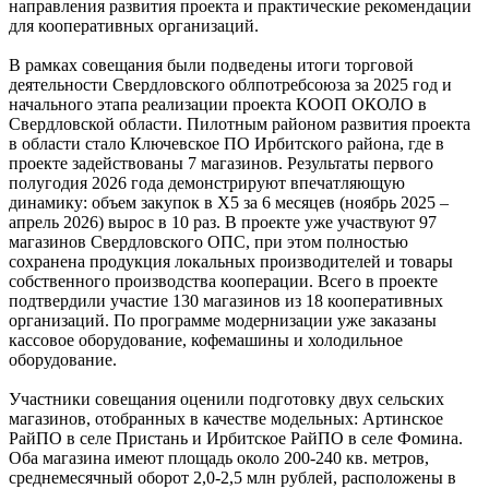
направления развития проекта и практические рекомендации
для кооперативных организаций.
В рамках совещания были подведены итоги торговой
деятельности Свердловского облпотребсоюза за 2025 год и
начального этапа реализации проекта КООП ОКОЛО в
Свердловской области. Пилотным районом развития проекта
в области стало Ключевское ПО Ирбитского района, где в
проекте задействованы 7 магазинов. Результаты первого
полугодия 2026 года демонстрируют впечатляющую
динамику: объем закупок в Х5 за 6 месяцев (ноябрь 2025 –
апрель 2026) вырос в 10 раз. В проекте уже участвуют 97
магазинов Свердловского ОПС, при этом полностью
сохранена продукция локальных производителей и товары
собственного производства кооперации. Всего в проекте
подтвердили участие 130 магазинов из 18 кооперативных
организаций. По программе модернизации уже заказаны
кассовое оборудование, кофемашины и холодильное
оборудование.
Участники совещания оценили подготовку двух сельских
магазинов, отобранных в качестве модельных: Артинское
РайПО в селе Пристань и Ирбитское РайПО в селе Фомина.
Оба магазина имеют площадь около 200-240 кв. метров,
среднемесячный оборот 2,0-2,5 млн рублей, расположены в