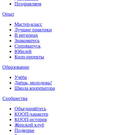
Поздравляем
Опыт
Мастер-класс
Лучшие практики
В регионах
Знакомьтесь
Спецвыпуск
Юбилей
Кооп-проекты
Образование
Учёба
Даёшь, молодежь!
Школа кооператора
Сообщества
Объединяйтесь
КООП-характер
КООП-история
Женский клуб
Подворье