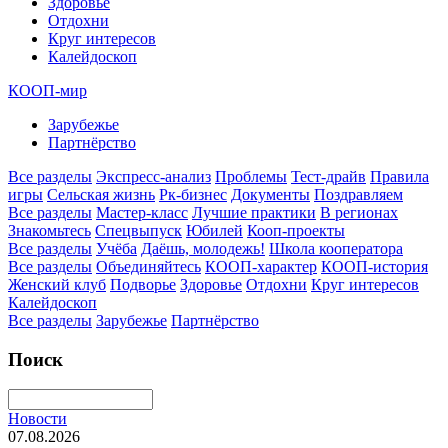
Здоровье
Отдохни
Круг интересов
Калейдоскоп
КООП-мир
Зарубежье
Партнёрство
Все разделы
Экспресс-анализ
Проблемы
Тест-драйв
Правила
игры
Сельская жизнь
Рк-бизнес
Документы
Поздравляем
Все разделы
Мастер-класс
Лучшие практики
В регионах
Знакомьтесь
Спецвыпуск
Юбилей
Кооп-проекты
Все разделы
Учёба
Даёшь, молодежь!
Школа кооператора
Все разделы
Объединяйтесь
КООП-характер
КООП-история
Женский клуб
Подворье
Здоровье
Отдохни
Круг интересов
Калейдоскоп
Все разделы
Зарубежье
Партнёрство
Поиск
Новости
07.08.2026