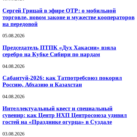
Сергей Грицай в эфире ОТР: о мобильной
торговле, новом законе и мужестве кооператоров
на передовой
05.08.2026
Председатель ПТПК «Дух Хакасии» взяла
серебро на Кубке Сибири по нардам
04.08.2026
Сабантуй-2026: как Татпотребсоюз покорил
Россию, Абхазию и Казахстан
04.08.2026
Интеллектуальный квест и специальный
сувенир: как Центр НХП Центросоюза удивил
гостей на «Празднике огурца» в Суздале
03.08.2026