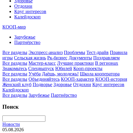
Здоровье
Отдохни
Круг интересов
Калейдоскоп
КООП-мир
Зарубежье
Партнёрство
Все разделы
Экспресс-анализ
Проблемы
Тест-драйв
Правила
игры
Сельская жизнь
Рк-бизнес
Документы
Поздравляем
Все разделы
Мастер-класс
Лучшие практики
В регионах
Знакомьтесь
Спецвыпуск
Юбилей
Кооп-проекты
Все разделы
Учёба
Даёшь, молодежь!
Школа кооператора
Все разделы
Объединяйтесь
КООП-характер
КООП-история
Женский клуб
Подворье
Здоровье
Отдохни
Круг интересов
Калейдоскоп
Все разделы
Зарубежье
Партнёрство
Поиск
Новости
05.08.2026