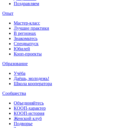
Поздравляем
Опыт
Мастер-класс
Лучшие практики
В регионах
Знакомьтесь
Спецвыпуск
Юбилей
Кооп-проекты
Образование
Учёба
Даёшь, молодежь!
Школа кооператора
Сообщества
Объединяйтесь
КООП-характер
КООП-история
Женский клуб
Подворье