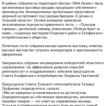
В рамках собрания на территории Центра «Мой бизнес» была
организована выставка-продажа продукции собственного
производства. Кооперативные организации представили
широкий ассортимент под единым брендом «Сделано в
Тульской области». Особое внимание привлекли
эксклюзивные изделия из пряничного теста — «Тульская
гармонь», расписной самовар, композиция «Победа будет за
нами», созданные мастерами Плавского райпо и Епифанского
потребительского общества.
Почётные гости собрания высоко оценили выставку, отметив
высокое мастерство тульских кооператоров и оригинальность
оформления.
Завершилось собрание награждением победителей областного
соревнования «За эффективное развитие отраслей
деятельности» и поздравлением с юбилеем председателя
Совета Епифанского потребобщества Людмилы Гритчиной.
Председатель Совета Тульского облпотребсоюза Татьяна
Труфанова, подводя итоги, сказала:
«Мы не намерены останавливаться на достигнутом.
Переориентация на собственное производство, увеличение
линейки товаров — это ответ на современные вызовы.
Тульская потребкооперация должна быть не просто точкой