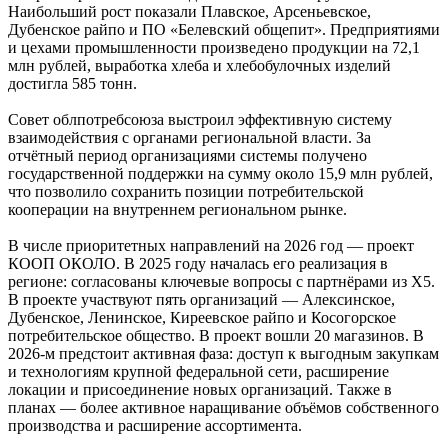
Наибольший рост показали Плавское, Арсеньевское,
Дубенское райпо и ПО «Белевский общепит». Предприятиями
и цехами промышленности произведено продукции на 72,1
млн рублей, выработка хлеба и хлебобулочных изделий
достигла 585 тонн.
Совет облпотребсоюза выстроил эффективную систему
взаимодействия с органами региональной власти. За
отчётный период организациями системы получено
государственной поддержки на сумму около 15,9 млн рублей,
что позволило сохранить позиции потребительской
кооперации на внутреннем региональном рынке.
В числе приоритетных направлений на 2026 год — проект
КООП ОКОЛО. В 2025 году началась его реализация в
регионе: согласованы ключевые вопросы с партнёрами из Х5.
В проекте участвуют пять организаций — Алексинское,
Дубенское, Ленинское, Киреевское райпо и Косогорское
потребительское общество. В проект вошли 20 магазинов. В
2026-м предстоит активная фаза: доступ к выгодным закупкам
и технологиям крупной федеральной сети, расширение
локации и присоединение новых организаций. Также в
планах — более активное наращивание объёмов собственного
производства и расширение ассортимента.