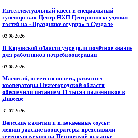
Интеллектуальный квест и специальный
сувенир: как Центр НХП Центросоюза удивил
гостей на «Празднике огурца» в Суздале
03.08.2026
В Кировской области учредили почётное звание
для работников потребкооперации
03.08.2026
Масштаб, ответственность, развитие:
кооператоры Нижегородской области
обеспечили питанием 11 тысяч паломников в
Дивееве
31.07.2026
Вепсские калитки и клюквенные соусы:
ленинградские кооператоры представили
северную кухню на Петровской ярмарке