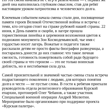
дней она наполнилась глубоким смыслом, став для ребят
настоящим уроком патриотизма и человеческого долга.
Ключевым событием начала смены стали дни, посвященные
памяти героев Великой Отечественной войны и встреча с
теми, кто сегодня стоит на страже рубежей нашей страны. 22
июня, в День памяти и скорби, в лагере прошла
торжественная линейка и церемония возложения цветов к
подножию монумента Зои Космодемьянской, чье имя с
гордостью носит лагерь. Вожатые и педагоги также
рассказали детям не просто факты биографии разведчицы, а
постарались донести до них главное: что такое личная
смелость, готовность пожертвовать собой ради будущего
своей страны и что героизм — это не только воинская
доблесть, но и несгибаемая сила духа.
Самой пронзительной и значимой частью смены стала встреча
подрастающего поколения с людьми, для которых понятия
долга и чести — не пустые слова. В гости к ребятам приехали
руководитель отдела религиозного образования Курской
епархии, протоиерей Олег Чебанов, а также участник
Специальной военной операции Андрей Милютин.
Мероприятие было организовано при поддержке проекта
«Курская палитра».