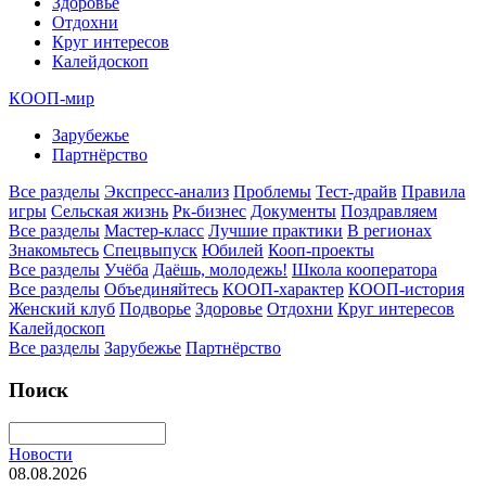
Здоровье
Отдохни
Круг интересов
Калейдоскоп
КООП-мир
Зарубежье
Партнёрство
Все разделы
Экспресс-анализ
Проблемы
Тест-драйв
Правила
игры
Сельская жизнь
Рк-бизнес
Документы
Поздравляем
Все разделы
Мастер-класс
Лучшие практики
В регионах
Знакомьтесь
Спецвыпуск
Юбилей
Кооп-проекты
Все разделы
Учёба
Даёшь, молодежь!
Школа кооператора
Все разделы
Объединяйтесь
КООП-характер
КООП-история
Женский клуб
Подворье
Здоровье
Отдохни
Круг интересов
Калейдоскоп
Все разделы
Зарубежье
Партнёрство
Поиск
Новости
08.08.2026