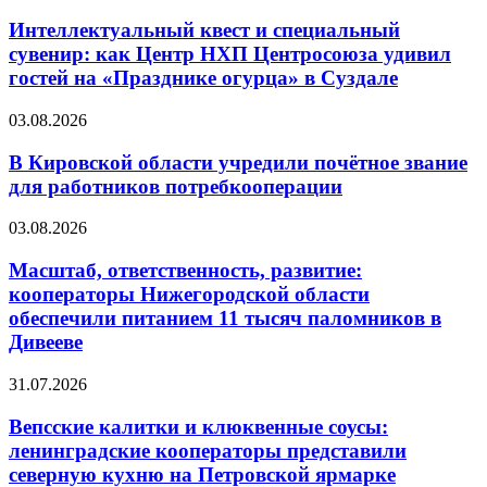
Интеллектуальный квест и специальный
сувенир: как Центр НХП Центросоюза удивил
гостей на «Празднике огурца» в Суздале
03.08.2026
В Кировской области учредили почётное звание
для работников потребкооперации
03.08.2026
Масштаб, ответственность, развитие:
кооператоры Нижегородской области
обеспечили питанием 11 тысяч паломников в
Дивееве
31.07.2026
Вепсские калитки и клюквенные соусы:
ленинградские кооператоры представили
северную кухню на Петровской ярмарке