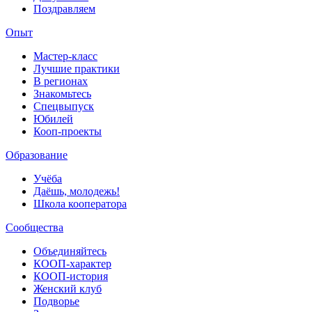
Поздравляем
Опыт
Мастер-класс
Лучшие практики
В регионах
Знакомьтесь
Спецвыпуск
Юбилей
Кооп-проекты
Образование
Учёба
Даёшь, молодежь!
Школа кооператора
Сообщества
Объединяйтесь
КООП-характер
КООП-история
Женский клуб
Подворье