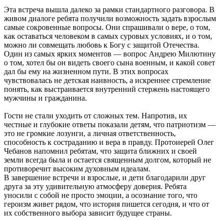
Эта встреча вышла далеко за рамки стандартного разговора. В
живом диалоге ребята получили возможность задать взрослым
самые сокровенные вопросы. Они спрашивали о вере, о том,
как оставаться человеком в самых суровых условиях, и о том,
можно ли совмещать любовь к Богу с защитой Отечества.
Один из самых ярких моментов — вопрос Андрею Милютину
о том, хотел бы он видеть своего сына военным, и какой совет
дал бы ему на жизненном пути. В этих вопросах
чувствовалась не детская наивность, а искреннее стремление
понять, как выстраивается внутренний стержень настоящего
мужчины и гражданина.
Гости не стали уходить от сложных тем. Напротив, их
честные и глубокие ответы показали детям, что патриотизм —
это не громкие лозунги, а личная ответственность,
способность к состраданию и вера в правду. Протоиерей Олег
Чебанов напомнил ребятам, что защита ближних и своей
земли всегда была и остается священным долгом, который не
противоречит высоким духовным идеалам.
В завершение встречи и взрослые, и дети благодарили друг
друга за эту удивительную атмосферу доверия. Ребята
уносили с собой не просто эмоции, а осознание того, что
героизм живет рядом, что история пишется сегодня, и что от
их собственного выбора зависит будущее страны.