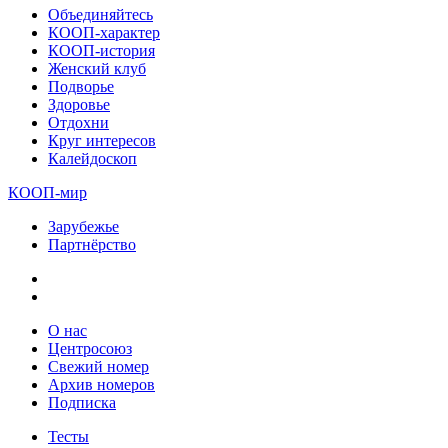
Объединяйтесь
КООП-характер
КООП-история
Женский клуб
Подворье
Здоровье
Отдохни
Круг интересов
Калейдоскоп
КООП-мир
Зарубежье
Партнёрство
О нас
Центросоюз
Свежий номер
Архив номеров
Подписка
Тесты