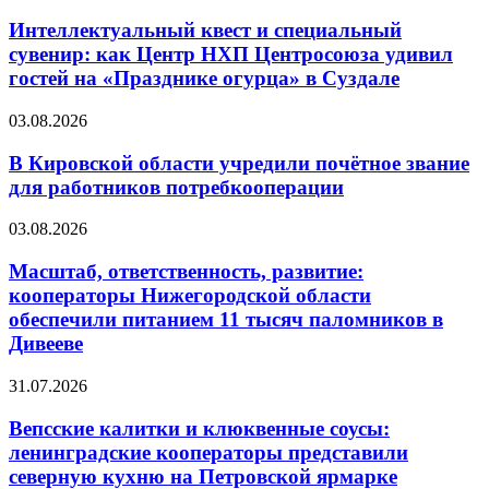
Интеллектуальный квест и специальный
сувенир: как Центр НХП Центросоюза удивил
гостей на «Празднике огурца» в Суздале
03.08.2026
В Кировской области учредили почётное звание
для работников потребкооперации
03.08.2026
Масштаб, ответственность, развитие:
кооператоры Нижегородской области
обеспечили питанием 11 тысяч паломников в
Дивееве
31.07.2026
Вепсские калитки и клюквенные соусы:
ленинградские кооператоры представили
северную кухню на Петровской ярмарке