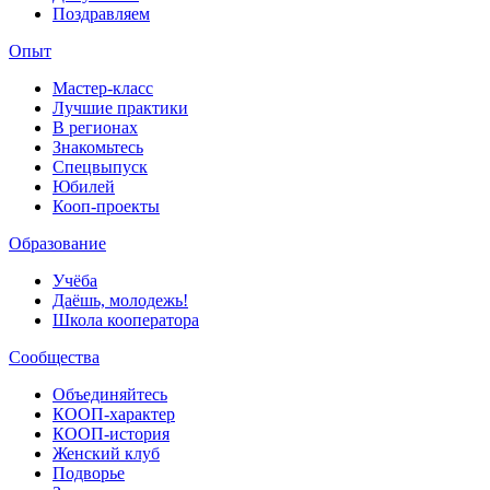
Поздравляем
Опыт
Мастер-класс
Лучшие практики
В регионах
Знакомьтесь
Спецвыпуск
Юбилей
Кооп-проекты
Образование
Учёба
Даёшь, молодежь!
Школа кооператора
Сообщества
Объединяйтесь
КООП-характер
КООП-история
Женский клуб
Подворье