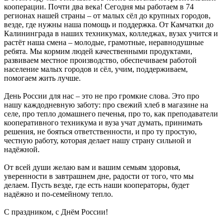
кооперации. Почти два века! Сегодня мы работаем в 74
регионах нашей страны – от малых сёл до крупных городов,
везде, где нужны наша помощь и поддержка. От Камчатки до
Калининграда в наших техникумах, колледжах, вузах учится и
растёт наша смена – молодые, грамотные, неравнодушные
ребята. Мы кормим людей качественными продуктами,
развиваем местное производство, обеспечиваем работой
население малых городов и сёл, учим, поддерживаем,
помогаем жить лучше.
День России для нас – это не про громкие слова. Это про
нашу каждодневную заботу: про свежий хлеб в магазине на
селе, про тепло домашнего печенья, про то, как преподаватели
кооперативного техникума и вуза учат думать, принимать
решения, не бояться ответственности, и про ту простую,
честную работу, которая делает нашу страну сильной и
надёжной.
От всей души желаю вам и вашим семьям здоровья,
уверенности в завтрашнем дне, радости от того, что мы
делаем. Пусть везде, где есть наши кооператоры, будет
надёжно и по-семейному тепло.
С праздником, с Днём России!