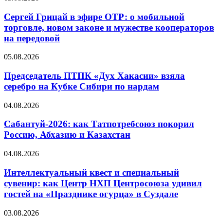
Сергей Грицай в эфире ОТР: о мобильной
торговле, новом законе и мужестве кооператоров
на передовой
05.08.2026
Председатель ПТПК «Дух Хакасии» взяла
серебро на Кубке Сибири по нардам
04.08.2026
Сабантуй-2026: как Татпотребсоюз покорил
Россию, Абхазию и Казахстан
04.08.2026
Интеллектуальный квест и специальный
сувенир: как Центр НХП Центросоюза удивил
гостей на «Празднике огурца» в Суздале
03.08.2026