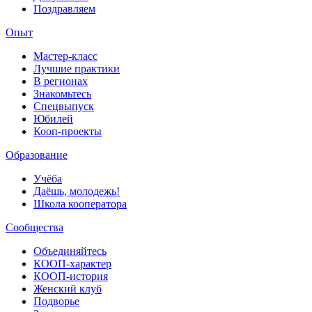
Поздравляем
Опыт
Мастер-класс
Лучшие практики
В регионах
Знакомьтесь
Спецвыпуск
Юбилей
Кооп-проекты
Образование
Учёба
Даёшь, молодежь!
Школа кооператора
Сообщества
Объединяйтесь
КООП-характер
КООП-история
Женский клуб
Подворье