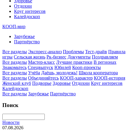
Здоровье
Отдохни
Круг интересов
Калейдоскоп
КООП-мир
Зарубежье
Партнёрство
Все разделы
Экспресс-анализ
Проблемы
Тест-драйв
Правила
игры
Сельская жизнь
Рк-бизнес
Документы
Поздравляем
Все разделы
Мастер-класс
Лучшие практики
В регионах
Знакомьтесь
Спецвыпуск
Юбилей
Кооп-проекты
Все разделы
Учёба
Даёшь, молодежь!
Школа кооператора
Все разделы
Объединяйтесь
КООП-характер
КООП-история
Женский клуб
Подворье
Здоровье
Отдохни
Круг интересов
Калейдоскоп
Все разделы
Зарубежье
Партнёрство
Поиск
Новости
07.08.2026