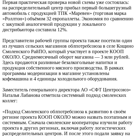
Первая практическая проверка новой схемы уже состоялась:
на распределительный центр прибыл первый большегрузный
автомобиль с продукцией ТПК «Маревен» (торговая марка
«Роллтон») объёмом 32 европаллеты. Экономия по сравнению
с закупкой аналогичной продукции у локального
дистрибьютора составила 12%.
Представители рабочей группы проекта также посетили один
из лучших сельских магазинов облпотребсоюза в селе Кощино
Смоленского РайПО, который участвует в проекте КООП
ОКОЛО. Среднемесячный оборот магазина — 3 млн рублей.
Здесь продаются разливные безалкогольные напитки и
продукция собственного мясного производства. В рамках
программы модернизации в магазине установлены
кофемашина и 4 единицы холодильного оборудования.
Заместитель генерального директора АО «СФТ Центросоюз»
Наталья Лабанова отметила системный подход смоленских
коллег:
«Подход Смоленского облпотребсоюза к развитию в своём
регионе проекта КООП ОКОЛО можно назвать поэтапным и
системным. Сначала смоленские кооператоры изучили работу
проекта в других регионах, включая работу логистических
распределительных центров. И после этого подали заявку на