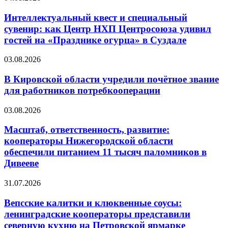
Интеллектуальный квест и специальный
сувенир: как Центр НХП Центросоюза удивил
гостей на «Празднике огурца» в Суздале
03.08.2026
В Кировской области учредили почётное звание
для работников потребкооперации
03.08.2026
Масштаб, ответственность, развитие:
кооператоры Нижегородской области
обеспечили питанием 11 тысяч паломников в
Дивееве
31.07.2026
Вепсские калитки и клюквенные соусы:
ленинградские кооператоры представили
северную кухню на Петровской ярмарке