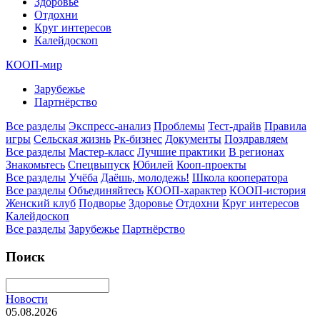
Здоровье
Отдохни
Круг интересов
Калейдоскоп
КООП-мир
Зарубежье
Партнёрство
Все разделы
Экспресс-анализ
Проблемы
Тест-драйв
Правила
игры
Сельская жизнь
Рк-бизнес
Документы
Поздравляем
Все разделы
Мастер-класс
Лучшие практики
В регионах
Знакомьтесь
Спецвыпуск
Юбилей
Кооп-проекты
Все разделы
Учёба
Даёшь, молодежь!
Школа кооператора
Все разделы
Объединяйтесь
КООП-характер
КООП-история
Женский клуб
Подворье
Здоровье
Отдохни
Круг интересов
Калейдоскоп
Все разделы
Зарубежье
Партнёрство
Поиск
Новости
05.08.2026