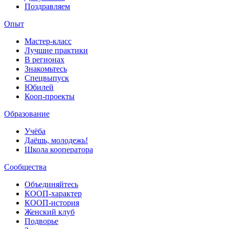
Поздравляем
Опыт
Мастер-класс
Лучшие практики
В регионах
Знакомьтесь
Спецвыпуск
Юбилей
Кооп-проекты
Образование
Учёба
Даёшь, молодежь!
Школа кооператора
Сообщества
Объединяйтесь
КООП-характер
КООП-история
Женский клуб
Подворье