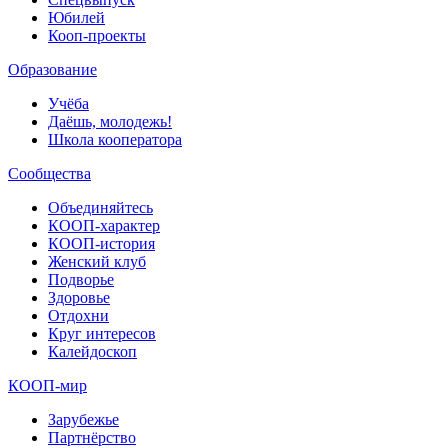
Юбилей
Кооп-проекты
Образование
Учёба
Даёшь, молодежь!
Школа кооператора
Сообщества
Объединяйтесь
КООП-характер
КООП-история
Женский клуб
Подворье
Здоровье
Отдохни
Круг интересов
Калейдоскоп
КООП-мир
Зарубежье
Партнёрство