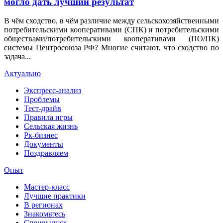
могло дать лучший результат
В чём сходство, в чём различие между сельскохозяйственными
потребительскими кооперативами (СПК) и потребительскими
обществами/потребительскими кооперативами (ПО/ПК)
системы Центросоюза РФ? Многие считают, что сходство по
задача...
Актуально
Экспресс-анализ
Проблемы
Тест-драйв
Правила игры
Сельская жизнь
Рк-бизнес
Документы
Поздравляем
Опыт
Мастер-класс
Лучшие практики
В регионах
Знакомьтесь
Спецвыпуск