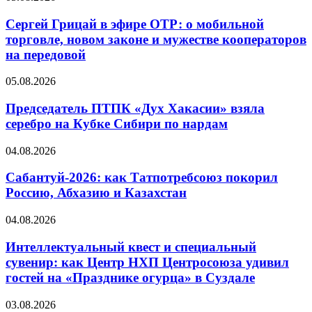
Сергей Грицай в эфире ОТР: о мобильной
торговле, новом законе и мужестве кооператоров
на передовой
05.08.2026
Председатель ПТПК «Дух Хакасии» взяла
серебро на Кубке Сибири по нардам
04.08.2026
Сабантуй-2026: как Татпотребсоюз покорил
Россию, Абхазию и Казахстан
04.08.2026
Интеллектуальный квест и специальный
сувенир: как Центр НХП Центросоюза удивил
гостей на «Празднике огурца» в Суздале
03.08.2026