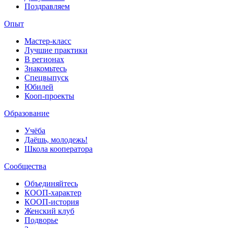
Поздравляем
Опыт
Мастер-класс
Лучшие практики
В регионах
Знакомьтесь
Спецвыпуск
Юбилей
Кооп-проекты
Образование
Учёба
Даёшь, молодежь!
Школа кооператора
Сообщества
Объединяйтесь
КООП-характер
КООП-история
Женский клуб
Подворье