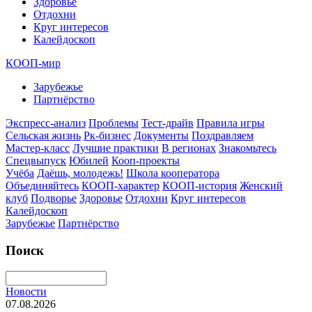
Здоровье
Отдохни
Круг интересов
Калейдоскоп
КООП-мир
Зарубежье
Партнёрство
Экспресс-анализ
Проблемы
Тест-драйв
Правила игры
Сельская жизнь
Рк-бизнес
Документы
Поздравляем
Мастер-класс
Лучшие практики
В регионах
Знакомьтесь
Спецвыпуск
Юбилей
Кооп-проекты
Учёба
Даёшь, молодежь!
Школа кооператора
Объединяйтесь
КООП-характер
КООП-история
Женский
клуб
Подворье
Здоровье
Отдохни
Круг интересов
Калейдоскоп
Зарубежье
Партнёрство
Поиск
Новости
07.08.2026